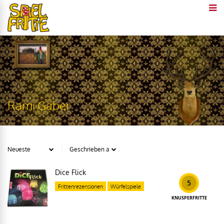
Rami Gaber
Dice Flick
5
Frittenrezensionen
Würfelspiele
KNUSPERFRITTE