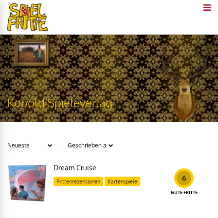
Kobold Spieleverlag
Dream Cruise
6
Frittenrezensionen
Kartenspiele
GUTE FRITTE