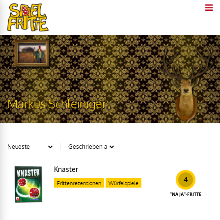
Markus Schleiniger
Knaster
4
Frittenrezensionen
Würfelspiele
"NA JA"-FRITTE