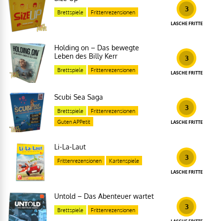
3
Brettspiele
Frittenrezensionen
LASCHE FRITTE
Holding on – Das bewegte
Leben des Billy Kerr
3
Brettspiele
Frittenrezensionen
LASCHE FRITTE
Scubi Sea Saga
3
Brettspiele
Frittenrezensionen
Guten APPetit
LASCHE FRITTE
Li-La-Laut
3
Frittenrezensionen
Kartenspiele
LASCHE FRITTE
Untold – Das Abenteuer wartet
3
Brettspiele
Frittenrezensionen