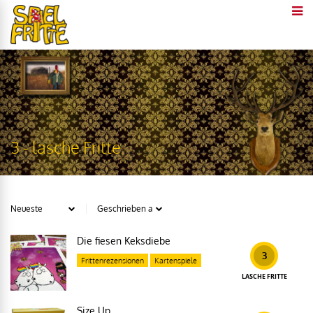
3 - lasche Fritte
Die fiesen Keksdiebe
3
Frittenrezensionen
Kartenspiele
LASCHE FRITTE
Size Up