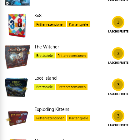
LASCHE FRITTE
3×8
3
Frittenrezensionen
Kartenspiele
LASCHE FRITTE
The Witcher
3
Brettspiele
Frittenrezensionen
LASCHE FRITTE
Loot Island
3
Brettspiele
Frittenrezensionen
LASCHE FRITTE
Exploding Kittens
3
Frittenrezensionen
Kartenspiele
LASCHE FRITTE