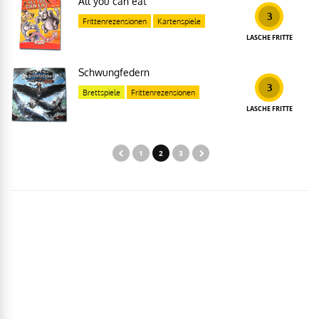
All you can eat
3
Frittenrezensionen
Kartenspiele
LASCHE FRITTE
Schwungfedern
3
Brettspiele
Frittenrezensionen
LASCHE FRITTE
1
2
3