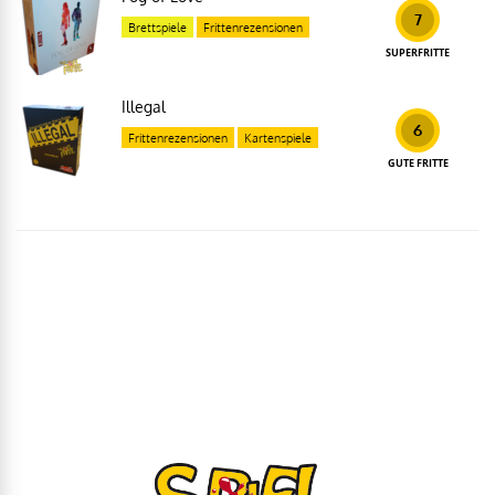
7
Brettspiele
Frittenrezensionen
SUPERFRITTE
Illegal
6
Frittenrezensionen
Kartenspiele
GUTE FRITTE