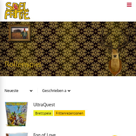
Rollenspiel
UltraQuest
Brettspiele
Frittenrezensionen
Fog of Love