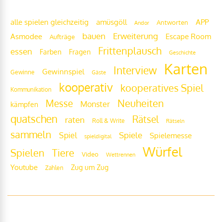
Frittenwolke
alle spielen gleichzeitig
amüsgöll
APP
Antworten
Andor
bauen
Erweiterung
Escape Room
Asmodee
Aufträge
Frittenplausch
essen
Fragen
Farben
Geschichte
Karten
Interview
Gewinnspiel
Gewinne
Gäste
kooperativ
kooperatives Spiel
Kommunikation
Messe
Neuheiten
Monster
kämpfen
quatschen
Rätsel
raten
Roll & Write
Rätseln
sammeln
Spiel
Spiele
Spielemesse
spieldigital
Würfel
Tiere
Spielen
Video
Wettrennen
Youtube
Zug um Zug
Zahlen