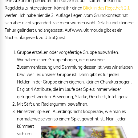
jene Abkürzung bedeutet. Ich kürze mal ab – solltet ihr euch für
Regeldetails interessieren, könnt ihr einen
Blick in das Regelheft 2.1.
werfen. Ich habe hier die 3. Auflage liegen, vom Grundkonzept hat
sich aber nichts geändert, vielmehr wurden wohl Details und kleinere
Fehler geändert und angepasst. Auf www.ultimor.de gibt es ein
Nachschlagewerk zu UltraQuest.
Gruppe erstellen oder vorgefertige Gruppe auswählen.
Wir haben einen Gruppenbogen, der quasi eine
Zusammenfassung und Sammlung dessen ist, was wir erleben
bzw. wer Teil unserer Gruppe ist. Dann gibt es für jeden
Helden in der Gruppe einen eigenen, kleinen Charakterbogen.
Es gibt 4 Attribute, die im Laufe des Spiels immer wieder
getriggert werden: Bewegung, Stärke, Geschick, Intelligenz.
Mit Stift und Radiergummi bewaffnen.
Hinsetzen, spielen. Allerdings nicht kooperativ, wie man es
normalerweise von so einem Spiel gewöhnt ist. Nein, jeder
kümmert
sich um