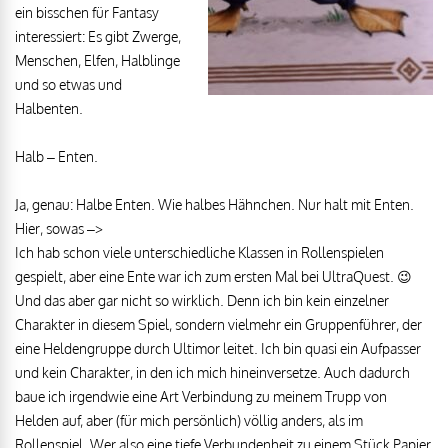
ein bisschen für Fantasy
interessiert: Es gibt Zwerge,
Menschen, Elfen, Halblinge
und so etwas und
Halbenten.
Halb – Enten.
Ja, genau: Halbe Enten. Wie halbes Hähnchen. Nur halt mit Enten.
Hier, sowas –>
Ich hab schon viele unterschiedliche Klassen in Rollenspielen
gespielt, aber eine Ente war ich zum ersten Mal bei UltraQuest. 😉
Und das aber gar nicht so wirklich. Denn ich bin kein einzelner
Charakter in diesem Spiel, sondern vielmehr ein Gruppenführer, der
eine Heldengruppe durch Ultimor leitet. Ich bin quasi ein Aufpasser
und kein Charakter, in den ich mich hineinversetze. Auch dadurch
baue ich irgendwie eine Art Verbindung zu meinem Trupp von
Helden auf, aber (für mich persönlich) völlig anders, als im
Rollenspiel. Wer also eine tiefe Verbundenheit zu einem Stück Papier