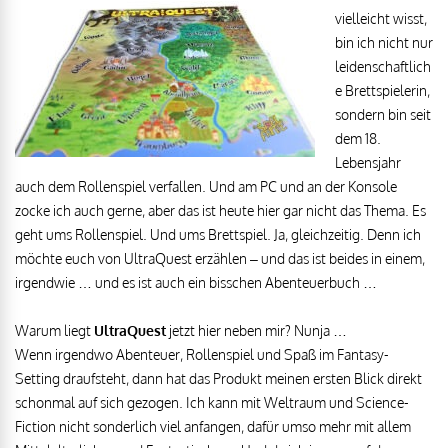
vielleicht wisst,
bin ich nicht nur
leidenschaftlich
e Brettspielerin,
sondern bin seit
dem 18.
Lebensjahr
auch dem Rollenspiel verfallen. Und am PC und an der Konsole
zocke ich auch gerne, aber das ist heute hier gar nicht das Thema. Es
geht ums Rollenspiel. Und ums Brettspiel. Ja, gleichzeitig. Denn ich
möchte euch von UltraQuest erzählen – und das ist beides in einem,
irgendwie … und es ist auch ein bisschen Abenteuerbuch …
Warum liegt
UltraQuest
jetzt hier neben mir? Nunja …
Wenn irgendwo Abenteuer, Rollenspiel und Spaß im Fantasy-
Setting draufsteht, dann hat das Produkt meinen ersten Blick direkt
schonmal auf sich gezogen. Ich kann mit Weltraum und Science-
Fiction nicht sonderlich viel anfangen, dafür umso mehr mit allem