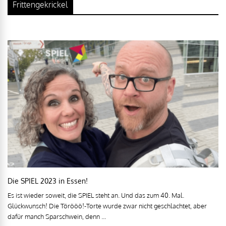
Frittengekrickel
Die SPIEL 2023 in Essen!
Es ist wieder soweit, die SPIEL steht an. Und das zum 40. Mal.
Glückwunsch! Die Törööö!-Torte wurde zwar nicht geschlachtet, aber
dafür manch Sparschwein, denn ...