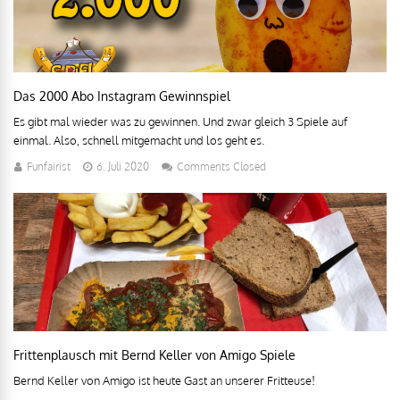
Das 2000 Abo Instagram Gewinnspiel
Es gibt mal wieder was zu gewinnen. Und zwar gleich 3 Spiele auf
einmal. Also, schnell mitgemacht und los geht es.
Funfairist
6. Juli 2020
Comments Closed
Frittenplausch mit Bernd Keller von Amigo Spiele
Bernd Keller von Amigo ist heute Gast an unserer Fritteuse!