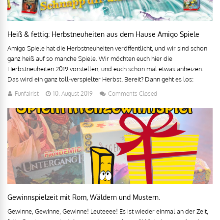
Heiß & fettig: Herbstneuheiten aus dem Hause Amigo Spiele
Amigo Spiele hat die Herbstneuheiten veröffentlicht, und wir sind schon
ganz heiß auf so manche Spiele. Wir möchten euch hier die
Herbstneuheiten 2019 vorstellen, und euch schon mal etwas anheizen:
Das wird ein ganz toll-verspielter Herbst. Bereit? Dann geht es los:
Funfairist
10. August 2019
Comments Closed
Gewinnspielzeit mit Rom, Wäldern und Mustern.
Gewinne, Gewinne, Gewinne! Leuteeee! Es ist wieder einmal an der Zeit,