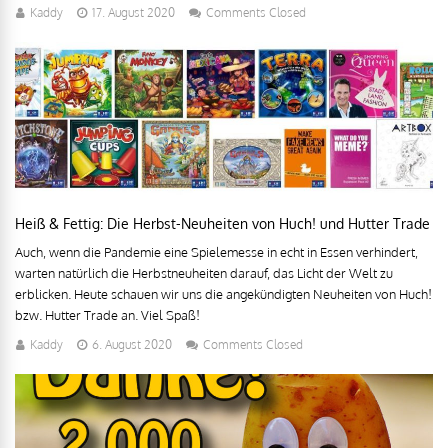
Kaddy
17. August 2020
Comments Closed
Heiß & Fettig: Die Herbst-Neuheiten von Huch! und Hutter Trade
Auch, wenn die Pandemie eine Spielemesse in echt in Essen verhindert,
warten natürlich die Herbstneuheiten darauf, das Licht der Welt zu
erblicken. Heute schauen wir uns die angekündigten Neuheiten von Huch!
bzw. Hutter Trade an. Viel Spaß!
Kaddy
6. August 2020
Comments Closed