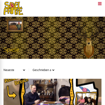
Spiele