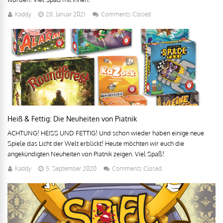
Kaddy
28. Januar 2021
Comments Closed
Heiß & Fettig: Die Neuheiten von Piatnik
ACHTUNG! HEISS UND FETTIG! Und schon wieder haben einige neue
Spiele das Licht der Welt erblickt! Heute möchten wir euch die
angekündigten Neuheiten von Piatnik zeigen. Viel Spaß!
Kaddy
5. September 2020
Comments Closed