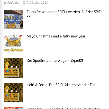
Funfairist
11. Oktober 2023
Es durfte wieder geSPIELt werden: Auf der SPIEL
22!
Mayo Christmas and a fatty new year
Die Spielfritte unterwegs – #Spiel21
Heiß & Fettig: Die SPIEL 21 steht vor der Tür