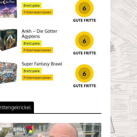
Brettspiele
6
Frittenrezensionen
GUTE FRITTE
Ankh – Die Götter
Ägyptens
6
Brettspiele
Frittenrezensionen
GUTE FRITTE
Super Fantasy Brawl
Brettspiele
6
Frittenrezensionen
GUTE FRITTE
rittengekrickel