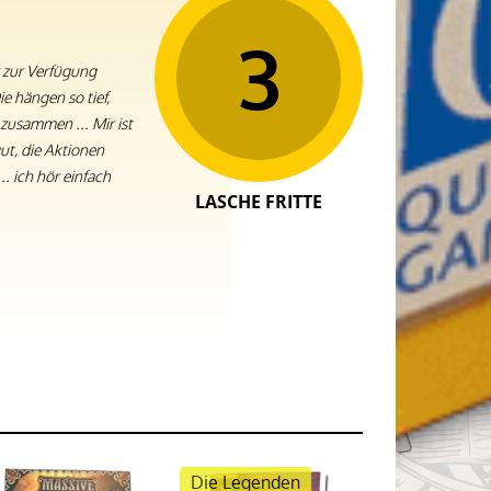
3
 zur Verfügung
ie hängen so tief,
 zusammen ... Mir ist
ut, die Aktionen
.. ich hör einfach
LASCHE FRITTE
Die Legenden