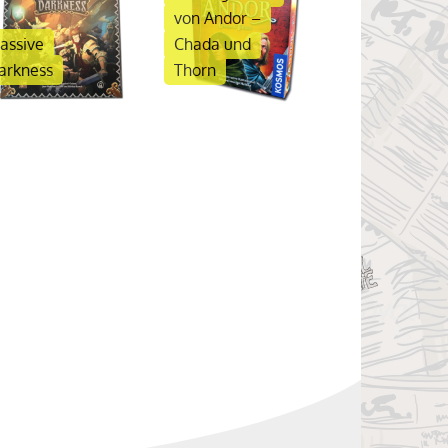
von Andor –
assive
Chada und
arkness
Thorn