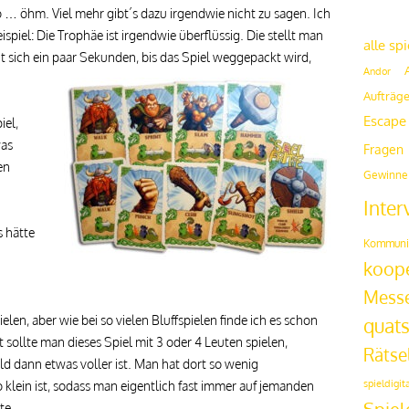
Fritten
o … öhm. Viel mehr gibt´s dazu irgendwie nicht zu sagen. Ich
spiel: Die Trophäe ist irgendwie überflüssig. Die stellt man
alle sp
t sich ein paar
Sekunden, bis das Spiel weggepackt wird,
Andor
Aufträg
Escap
iel,
was
Fragen
en
Gewinne
Inter
 hätte
Kommuni
koope
Mess
len, aber wie bei so vielen Bluffspielen finde ich es schon
quat
sollte man dieses Spiel mit 3 oder 4 Leuten spielen,
Rätse
ld dann etwas voller ist. Man hat dort so wenig
spieldigit
klein ist, sodass man eigentlich fast immer auf jemanden
te.