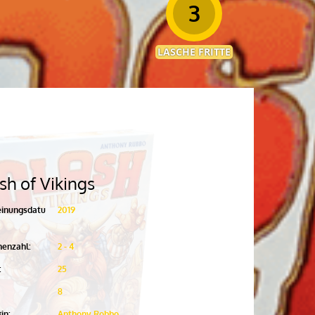
3
LASCHE FRITTE
sh of Vikings
einungsdatu
2019
nenzahl:
2 - 4
:
25
8
in:
Anthony Robbo