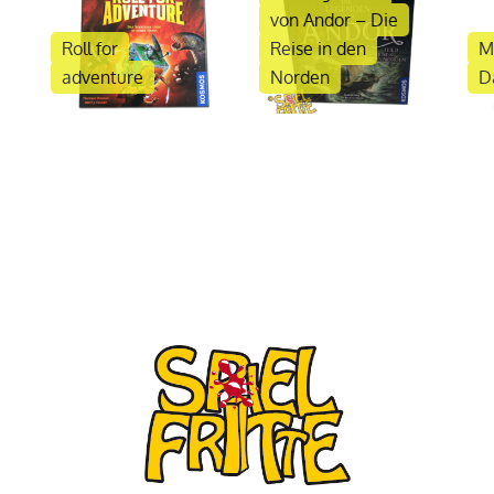
von Andor – Die
Roll for
Reise in den
M
adventure
Norden
D