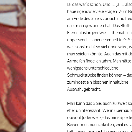
Ja, das war´s schon. Und … ja … als
habe irgendwie viele Fragen. Zum Bei
am Ende des Spiels vor sich und freu
dass man gewonnen hat. Das Bluff-
Element ist irgendwie … thematisch
unpassend … aber essentiell für´s Sp
weil sonst nicht so viel übrig wäre, 
man spielen könnte. Auch das mit d
Armreifen finde ich lahm. Man hätte
wenigstens unterschiedliche
Schmuckstücke finden können – das
zumindest ein bisschen inhaltliche
Auswahl gebracht.
Man kann das Spiel auch zu zweit spie
eher uninteressant. Wenn überhaupt 
obwohl (oder weil?) das mini-Spielfe
Bewegungsmöglichkeiten, weil es so 
trifft, wenn man sich bewegen möch