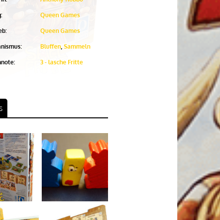
:
Queen Games
eb:
Queen Games
nismus:
Bluffen
,
Sammeln
nnote:
3 - lasche Fritte
s