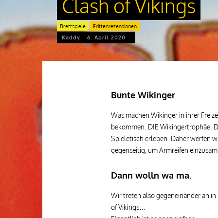
Clash of Vikings
Brettspiele
Frittenrezensionen
Kaddy
6. April 2020
Bunte Wikinger
Was machen Wikinger in ihrer Freize
bekommen. DIE Wikingertrophäe. D
Spieletisch erleben. Daher werfen w
gegenseitig, um Armreifen einzusamm
Dann wolln wa ma.
Wir treten also gegeneinander an in
of Vikings…