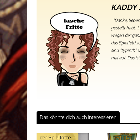
KADDY 
"Danke, liebe
gestellt habt. L
wegen der ganze
das Spielfeld z
sind "typisch" 
mal auf. Das ist
Das könnte dich auch interessieren
Die Mayotube
der Spielfritte –