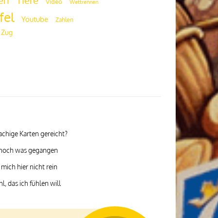
en
Video
Wettrennen
fel
Youtube
Zahlen
 Zug
achige Karten gereicht?
 noch was gegangen
mich hier nicht rein
l, das ich fühlen will