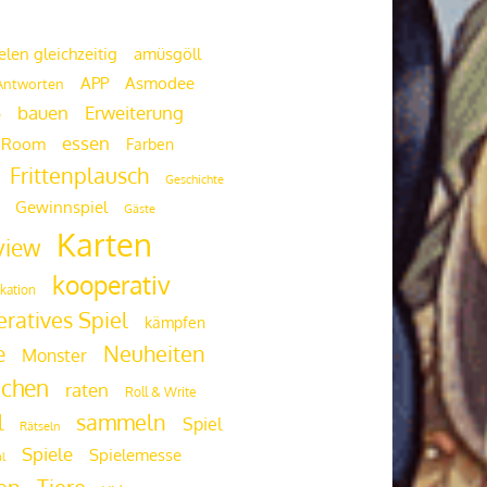
wolke
ielen gleichzeitig
amüsgöll
APP
Asmodee
Antworten
bauen
Erweiterung
e
essen
e Room
Farben
Frittenplausch
Geschichte
Gewinnspiel
Gäste
Karten
view
kooperativ
kation
ratives Spiel
kämpfen
e
Neuheiten
Monster
schen
raten
Roll & Write
l
sammeln
Spiel
Rätseln
Spiele
Spielemesse
al
Tiere