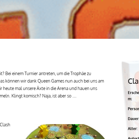
it? Bei einem Turnier antreten, um die Trophäe zu
Cla
as können wir dank Queen Games nun auch bei uns am
ir heute mal unsere Äxte in die Arena und hauen uns
Ersch
eln. Klingt komisch? Naja, ist aber so …
m:
Perso
Dauer
 Clash
Alter:
Autor*