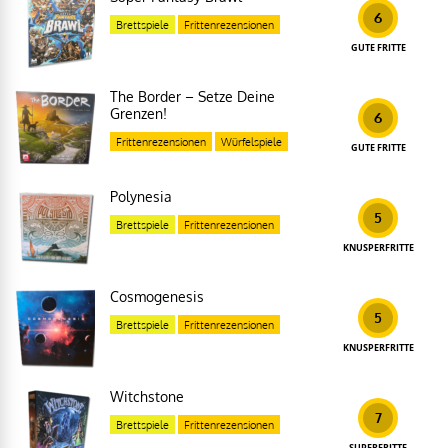
6
Brettspiele
Frittenrezensionen
GUTE FRITTE
The Border – Setze Deine
Grenzen!
6
Frittenrezensionen
Würfelspiele
GUTE FRITTE
Polynesia
5
Brettspiele
Frittenrezensionen
KNUSPERFRITTE
Cosmogenesis
5
Brettspiele
Frittenrezensionen
KNUSPERFRITTE
Witchstone
7
Brettspiele
Frittenrezensionen
SUPERFRITTE