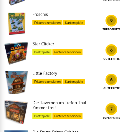
Fröschis
9
Frittenrezensionen
Kartenspiele
TURBOFRITTE
Star Clicker
6
Brettspiele
Frittenrezensionen
GUTE FRITTE
Little Factory
6
Frittenrezensionen
Kartenspiele
GUTE FRITTE
Die Tavernen im Tiefen Thal –
Zimmer frei!
7
Brettspiele
Frittenrezensionen
SUPERFRITTE