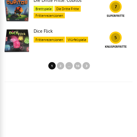
Die Dritte Fritte: Cubitos
7
Brettspiele
Die Dritte Fritte
Frittenrezensionen
SUPERFRITTE
Dice Flick
5
Frittenrezensionen
Würfelspiele
KNUSPERFRITTE
1
2
…
16