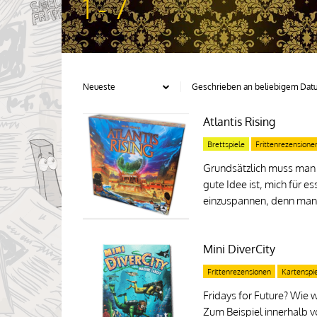
1 - 7
Atlantis Rising
Brettspiele
Frittenrezensione
Grundsätzlich muss man 
gute Idee ist, mich für e
einzuspannen, denn manc
Mini DiverCity
Frittenrezensionen
Kartenspi
Fridays for Future? Wie w
Zum Beispiel innerhalb v