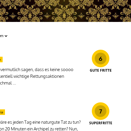
6
n
vermutlich sagen, dass es keine soooo
GUTE FRITTE
ssentiell wichtige Rettungsaktionen
hmal ...
7
ele
äre es jeden Tag eine naturgute Tat zu tun?
SUPERFRITTE
on 20 Minuten ein Archipel zu retten? Nun,