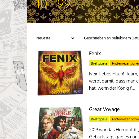
10 - 99
Fenix
Brettspiele
Frittenrezensione
Nein liebes Huch!-Team, 
werbt damit, dass man ei
hat, wenn der König f...
Great Voyage
Brettspiele
Frittenrezensione
2019 war das Humboldt-Ja
Geburtstags gab es nur 