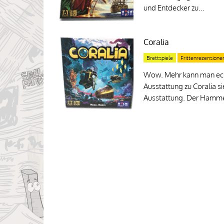
und Entdecker zu...
Coralia
Brettspiele
Frittenrezensione
Wow. Mehr kann man echt
Ausstattung zu Coralia s
Ausstattung. Der Hamme