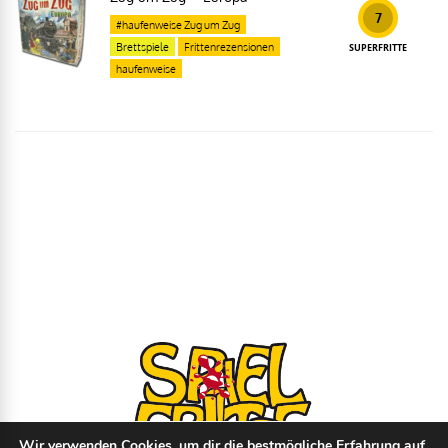
7
#haufenweise Zug um Zug
Brettspiele
Frittenrezensionen
SUPERFRITTE
haufenweise
Wir verwenden Cookies, um dir die bestmögliche Erfahrung auf