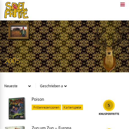
2005
Poison
5
Frittenrezensionen
Kartenspiele
KNUSPERFRITTE
Zug um Zug – Europa