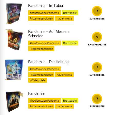
Pandemie – Im Labor
7
#haufenweise Pandemic
Brettspiele
Frittenrezensionen
haufenweise
SUPERFRITTE
Pandemie – Auf Messers
Schneide
5
#haufenweise Pandemic
Brettspiele
KNUSPERFRITTE
Frittenrezensionen
Pandemie – Die Heilung
7
#haufenweise Pandemic
Frittenrezensionen
haufenweise
SUPERFRITTE
Würfelspiele
Pandemie
7
#haufenweise Pandemic
Brettspiele
Frittenrezensionen
haufenweise
SUPERFRITTE