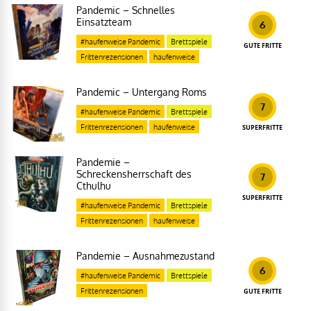
Pandemic – Schnelles
Einsatzteam
6
#haufenweise Pandemic
Brettspiele
GUTE FRITTE
Frittenrezensionen
haufenweise
Pandemic – Untergang Roms
7
#haufenweise Pandemic
Brettspiele
Frittenrezensionen
haufenweise
SUPERFRITTE
Pandemie –
Schreckensherrschaft des
7
Cthulhu
SUPERFRITTE
#haufenweise Pandemic
Brettspiele
Frittenrezensionen
haufenweise
Pandemie – Ausnahmezustand
6
#haufenweise Pandemic
Brettspiele
Frittenrezensionen
GUTE FRITTE