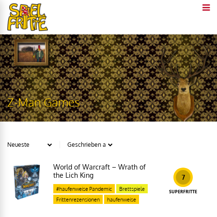
Z-Man Games
World of Warcraft – Wrath of
the Lich King
7
#haufenweise Pandemic
Brettspiele
SUPERFRITTE
Frittenrezensionen
haufenweise