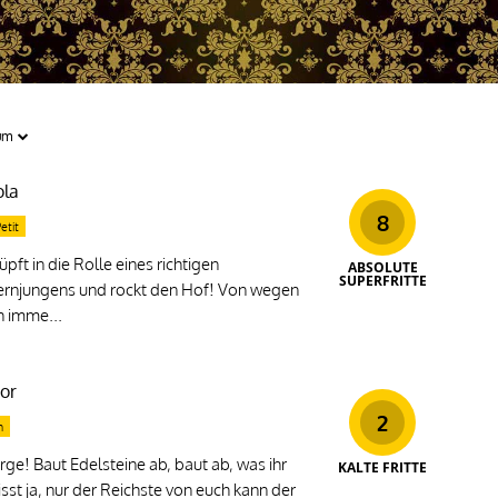
ola
8
etit
pft in die Rolle eines richtigen
ABSOLUTE
SUPERFRITTE
rnjungens und rockt den Hof! Von wegen
h imme...
or
2
n
erge! Baut Edelsteine ab, baut ab, was ihr
KALTE FRITTE
sst ja, nur der Reichste von euch kann der