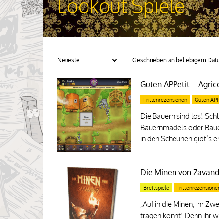
Lookout Spiele
Guten APPetit – Agric
Frittenrezensionen
Guten APP
Die Bauern sind los! Schlü
Bauernmädels oder Baue
in den Scheunen gibt’s e
Die Minen von Zavand
Brettspiele
Frittenrezensione
„Auf in die Minen, ihr Zw
tragen könnt! Denn ihr wi