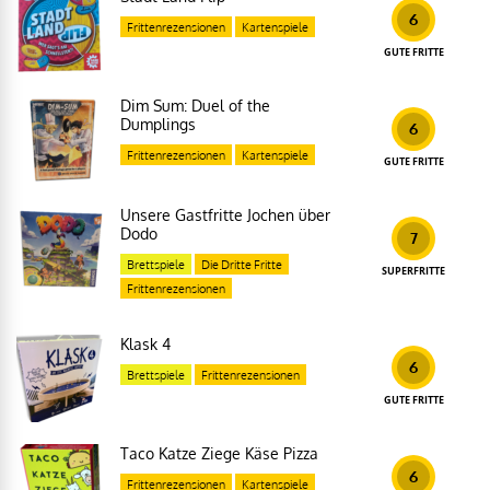
6
Frittenrezensionen
Kartenspiele
GUTE FRITTE
Dim Sum: Duel of the
Dumplings
6
Frittenrezensionen
Kartenspiele
GUTE FRITTE
Unsere Gastfritte Jochen über
Dodo
7
Brettspiele
Die Dritte Fritte
SUPERFRITTE
Frittenrezensionen
Klask 4
6
Brettspiele
Frittenrezensionen
GUTE FRITTE
Taco Katze Ziege Käse Pizza
6
Frittenrezensionen
Kartenspiele