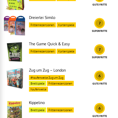
GUTE FRITTE
Dreierlei Similo
7
Frittenrezensionen
Kartenspiele
SUPERFRITTE
The Game Quick & Easy
7
Frittenrezensionen
Kartenspiele
SUPERFRITTE
Zug um Zug – London
6
#haufenweise Zug um Zug
Brettspiele
Frittenrezensionen
GUTE FRITTE
haufenweise
Kippelino
6
Brettspiele
Frittenrezensionen
GUTE FRITTE