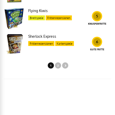
Flying Kiwis
5
Brettspiele
Frittenrezensionen
KNUSPERFRITTE
Sherlock Express
6
Frittenrezensionen
Kartenspiele
GUTE FRITTE
1
2