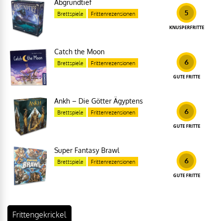
Abgrundtief
5
Brettspiele
Frittenrezensionen
KNUSPERFRITTE
Catch the Moon
6
Brettspiele
Frittenrezensionen
GUTE FRITTE
Ankh – Die Götter Ägyptens
6
Brettspiele
Frittenrezensionen
GUTE FRITTE
Super Fantasy Brawl
6
Brettspiele
Frittenrezensionen
GUTE FRITTE
Frittengekrickel