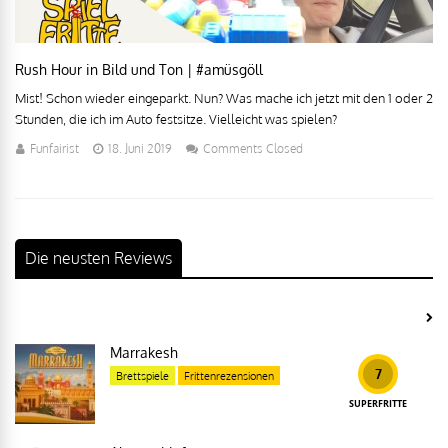
Rush Hour in Bild und Ton | #amüsgöll
Mist! Schon wieder eingeparkt. Nun? Was mache ich jetzt mit den 1 oder 2
Stunden, die ich im Auto festsitze. Vielleicht was spielen?
Funfairist
18. Juni 2019
Comments Closed
Die neusten Reviews
Marrakesh
7
Brettspiele
Frittenrezensionen
SUPERFRITTE