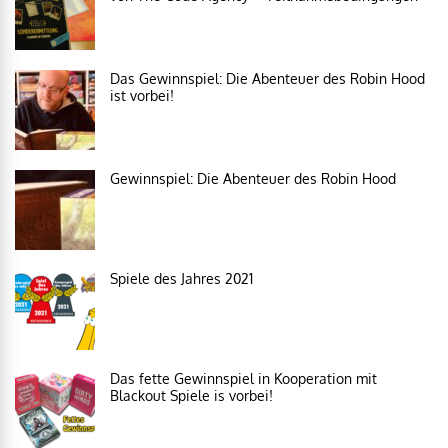
Das Gewinnspiel: Die Abenteuer des Robin Hood
ist vorbei!
Gewinnspiel: Die Abenteuer des Robin Hood
Spiele des Jahres 2021
Das fette Gewinnspiel in Kooperation mit
Blackout Spiele is vorbei!