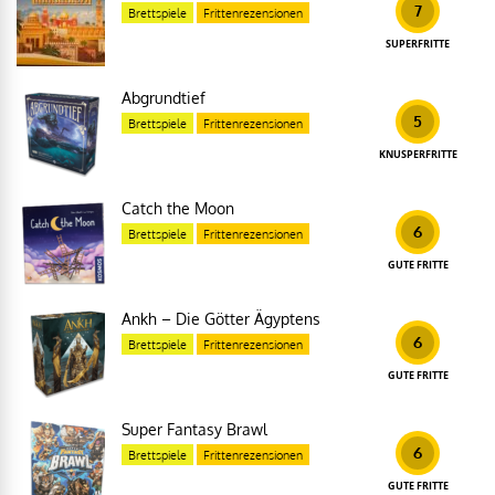
7
Brettspiele
Frittenrezensionen
SUPERFRITTE
Abgrundtief
5
Brettspiele
Frittenrezensionen
KNUSPERFRITTE
Catch the Moon
6
Brettspiele
Frittenrezensionen
GUTE FRITTE
Ankh – Die Götter Ägyptens
6
Brettspiele
Frittenrezensionen
GUTE FRITTE
Super Fantasy Brawl
6
Brettspiele
Frittenrezensionen
GUTE FRITTE