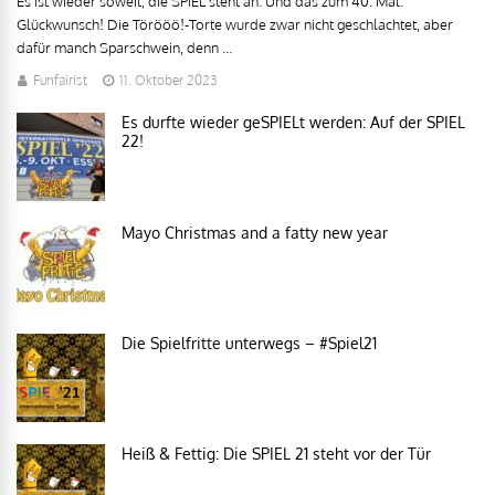
Es ist wieder soweit, die SPIEL steht an. Und das zum 40. Mal.
Glückwunsch! Die Törööö!-Torte wurde zwar nicht geschlachtet, aber
dafür manch Sparschwein, denn ...
Funfairist
11. Oktober 2023
Es durfte wieder geSPIELt werden: Auf der SPIEL
22!
Mayo Christmas and a fatty new year
Die Spielfritte unterwegs – #Spiel21
Heiß & Fettig: Die SPIEL 21 steht vor der Tür