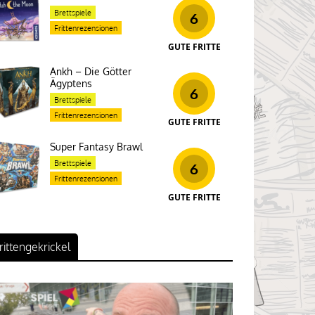
Brettspiele
6
Frittenrezensionen
GUTE FRITTE
Ankh – Die Götter
Ägyptens
6
Brettspiele
Frittenrezensionen
GUTE FRITTE
Super Fantasy Brawl
Brettspiele
6
Frittenrezensionen
GUTE FRITTE
rittengekrickel