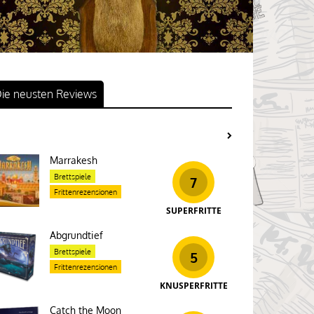
ie neusten Reviews
Marrakesh
Brettspiele
7
Frittenrezensionen
SUPERFRITTE
Abgrundtief
Brettspiele
5
Frittenrezensionen
KNUSPERFRITTE
Catch the Moon