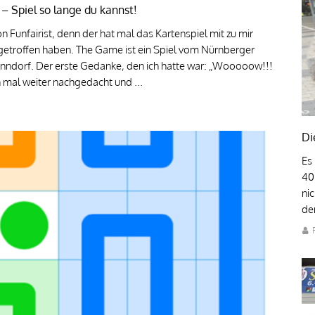
– Spiel so lange du kannst!
 Funfairist, denn der hat mal das Kartenspiel mit zu mir
 getroffen haben. The Game ist ein Spiel vom Nürnberger
enndorf. Der erste Gedanke, den ich hatte war: „Wooooow!!!
h mal weiter nachgedacht und ...
Di
Es
40
ni
den