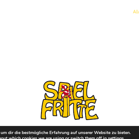
Al
um dir die bestmögliche Erfahrung auf unserer Website zu bieten.
bout which cookies we are using or switch them off in
settings
.
│ Made with
♥
by
beat-it.io