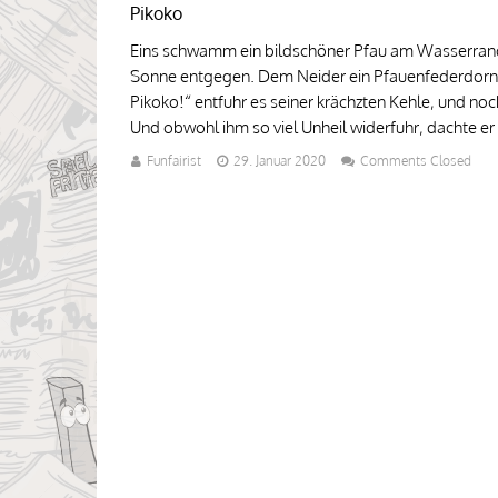
Pikoko
Eins schwamm ein bildschöner Pfau am Wasserrand 
Sonne entgegen. Dem Neider ein Pfauenfederdorn i
Pikoko!“ entfuhr es seiner krächzten Kehle, und noc
Und obwohl ihm so viel Unheil widerfuhr, dachte er s
Funfairist
29. Januar 2020
Comments Closed