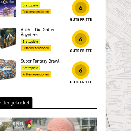
Brettspiele
6
Frittenrezensionen
GUTE FRITTE
Ankh – Die Götter
Ägyptens
6
Brettspiele
Frittenrezensionen
GUTE FRITTE
Super Fantasy Brawl
Brettspiele
6
Frittenrezensionen
GUTE FRITTE
rittengekrickel