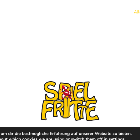
Al
um dir die bestmögliche Erfahrung auf unserer Website zu bieten.
bout which cookies we are using or switch them off in
settings
.
│ Made with
♥
by
beat-it.io