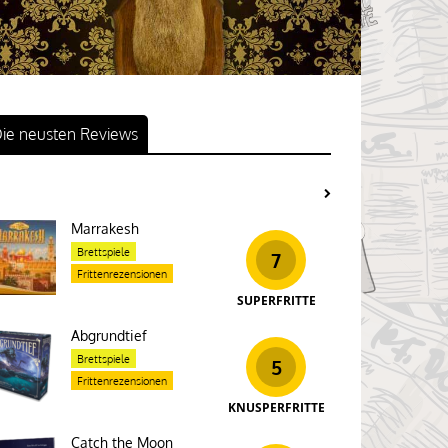
ie neusten Reviews
Marrakesh
Brettspiele
7
Frittenrezensionen
SUPERFRITTE
Abgrundtief
Brettspiele
5
Frittenrezensionen
KNUSPERFRITTE
Catch the Moon