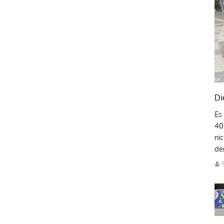
Di
Es
40
ni
den