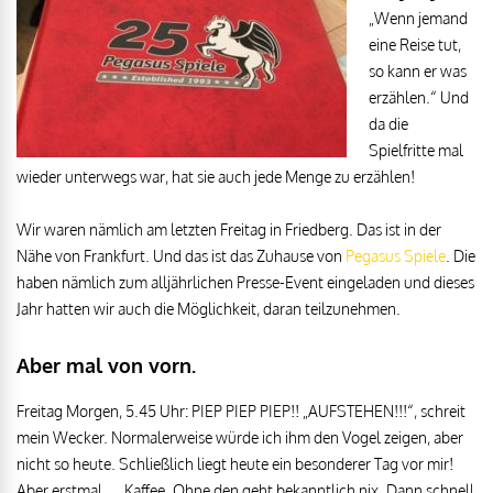
„Wenn jemand
eine
Reise tut
,
so kann er was
erzählen.“ Und
da die
Spielfritte mal
wieder unterwegs war, hat sie auch jede Menge zu erzählen!
Wir waren nämlich am letzten Freitag in Friedberg. Das ist in der
Nähe von Frankfurt. Und das ist das Zuhause von
Pegasus Spiele
. Die
haben nämlich zum alljährlichen Presse-Event eingeladen und dieses
Jahr hatten wir auch die Möglichkeit, daran teilzunehmen.
Aber mal von vorn.
Freitag Morgen, 5.45 Uhr: PIEP PIEP PIEP!! „AUFSTEHEN!!!“, schreit
mein Wecker. Normalerweise würde ich ihm den Vogel zeigen, aber
nicht so heute. Schließlich liegt heute ein besonderer Tag vor mir!
Aber erstmal … Kaffee. Ohne den geht bekanntlich nix. Dann schnell