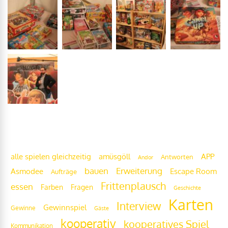
Frittenwolke
alle spielen gleichzeitig
amüsgöll
APP
Antworten
Andor
bauen
Erweiterung
Escape Room
Asmodee
Aufträge
Frittenplausch
essen
Fragen
Farben
Geschichte
Karten
Interview
Gewinnspiel
Gewinne
Gäste
kooperativ
kooperatives Spiel
Kommunikation