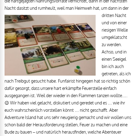
die hartgejagten Nahrungsvorräte vernichtet, dann in der nächsten
Nacht dasitzt und rumheult, weil man Heimweh hat, um dann in der
dritten Nacht
und von einer
riesigen Welle
umgeklatscht
zu werden.
Achso, und in
einen Seeigel
bin ich auch
getreten, als ich
nach Treibgut gesucht habe. Funfairist hingegen hat so richtig schön
dafür gesorgt, dass unsere hart erkämpfte Feuerstelle einfach
ausgegangen ist. Weil der wieder in den Flammen tanzen wollte….
😉 Wir haben viel gelacht, diskutiert und geredet und es … wie ihr
euch wahrscheinlich vorstellen könnt … nicht geschafft. Aber
Adventure Island hat uns sehr neugierig gemacht und wir wollen uns
schon bald der Herausforderung stellen, Feuer zu machen und eine
Bude zu bauen – und natürlich herausfinden, welche Abenteuer