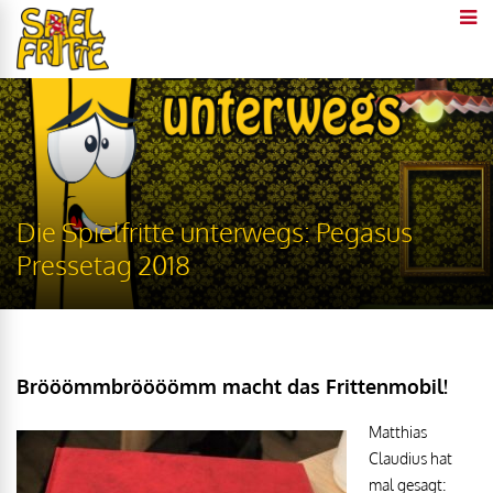
Die Spielfritte unterwegs: Pegasus
Pressetag 2018
Brööömmbröööömm macht das Frittenmobil!
Matthias
Claudius hat
mal gesagt: