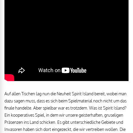
Auf allen Tischen lag nun die Neuheit Spirit Island bereit, wobei man
dazu sagen muss, dass es sich beim Spielmaterial noch nicht um das
finale handelte. Aber spielbar war es trotzdem. Was ist Spirit Island?
Ein kooperatives Spiel, in dem wir unsere geisterhaften, gruseligen
Präsenzen ins Land schicken. Es gibt unterschiedliche Gebiete und
Invasoren haben sich dort eingezeckt, die wir vertreiben wollen. Die