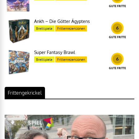
GUTE FRITTE
Ankh – Die Götter Ägyptens
6
Brettspiele
Frittenrezensionen
GUTE FRITTE
Super Fantasy Brawl
6
Brettspiele
Frittenrezensionen
GUTE FRITTE
Frittengekrickel