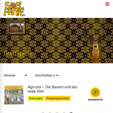
Brettspiele
Agricola – Die Bauern und das
liebe Vieh
7
Brettspiele
Frittenrezensionen
SUPERFRITTE