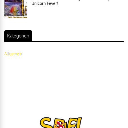
Unicorn Fever!
Kategorien
Allgemein