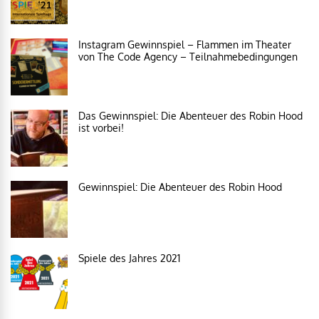
Instagram Gewinnspiel – Flammen im Theater
von The Code Agency – Teilnahmebedingungen
Das Gewinnspiel: Die Abenteuer des Robin Hood
ist vorbei!
Gewinnspiel: Die Abenteuer des Robin Hood
Spiele des Jahres 2021