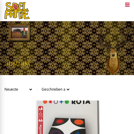
abstrakt