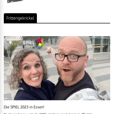
Frittengekrickel
Die SPIEL 2023 in Essen!