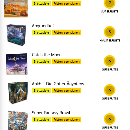
7
Brettspiele
Frittenrezensionen
SUPERFRITTE
Abgrundtief
5
Brettspiele
Frittenrezensionen
KNUSPERFRITTE
Catch the Moon
6
Brettspiele
Frittenrezensionen
GUTE FRITTE
Ankh – Die Götter Ägyptens
6
Brettspiele
Frittenrezensionen
GUTE FRITTE
Super Fantasy Brawl
6
Brettspiele
Frittenrezensionen
GUTE FRITTE