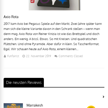
Axio Rota
2017 kam Axio bei Pegasus Spiele auf den Markt. Zwei Jahre später kann
man sich die kleine Variante davon in den Schrank stellen – wenn man
denn mag. Axio Rota von Reiner Knizia ist wie das Brettspiel und doch
anders. Ein wenig. A bissl. Etwas. So mit Kreisen. Und quadratischen
Plättchen. Und ohne Pyramide. Aber dafür in klein. So Taschenformat.
Egal. Wir schauen heute auf Axio Rota, einem kleinen...
Funfairist
22. November 2019
Comments Closed
Die neusten Reviews
Marrakesh