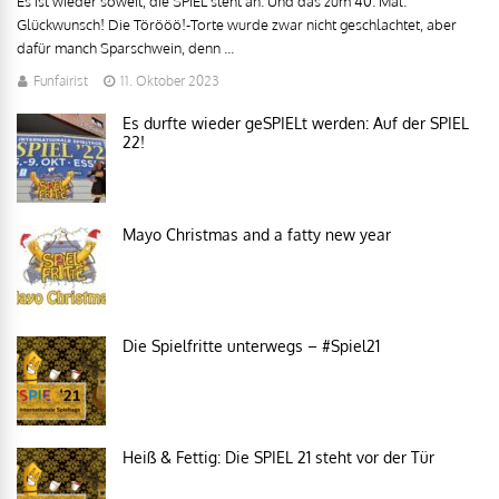
Es ist wieder soweit, die SPIEL steht an. Und das zum 40. Mal.
Glückwunsch! Die Törööö!-Torte wurde zwar nicht geschlachtet, aber
dafür manch Sparschwein, denn ...
Funfairist
11. Oktober 2023
Es durfte wieder geSPIELt werden: Auf der SPIEL
22!
Mayo Christmas and a fatty new year
Die Spielfritte unterwegs – #Spiel21
Heiß & Fettig: Die SPIEL 21 steht vor der Tür