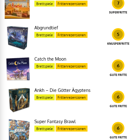
7
Brettspiele
Frittenrezensionen
SUPERFRITTE
Abgrundtief
5
Brettspiele
Frittenrezensionen
KNUSPERFRITTE
Catch the Moon
6
Brettspiele
Frittenrezensionen
GUTE FRITTE
Ankh – Die Götter Ägyptens
6
Brettspiele
Frittenrezensionen
GUTE FRITTE
Super Fantasy Brawl
6
Brettspiele
Frittenrezensionen
GUTE FRITTE