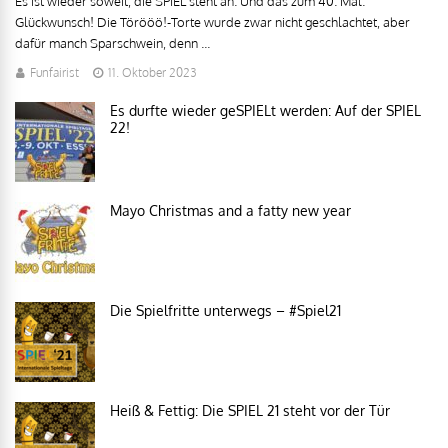
Es ist wieder soweit, die SPIEL steht an. Und das zum 40. Mal.
Glückwunsch! Die Törööö!-Torte wurde zwar nicht geschlachtet, aber
dafür manch Sparschwein, denn ...
Funfairist
11. Oktober 2023
Es durfte wieder geSPIELt werden: Auf der SPIEL
22!
Mayo Christmas and a fatty new year
Die Spielfritte unterwegs – #Spiel21
Heiß & Fettig: Die SPIEL 21 steht vor der Tür