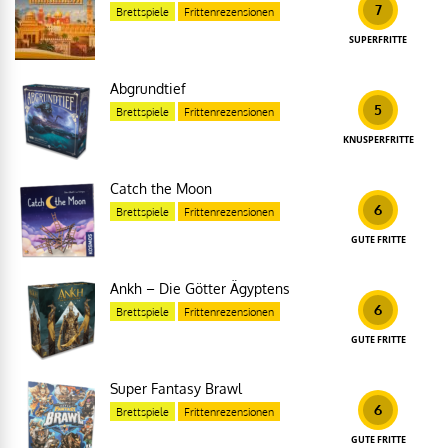
7
Brettspiele
Frittenrezensionen
SUPERFRITTE
Abgrundtief
5
Brettspiele
Frittenrezensionen
KNUSPERFRITTE
Catch the Moon
6
Brettspiele
Frittenrezensionen
GUTE FRITTE
Ankh – Die Götter Ägyptens
6
Brettspiele
Frittenrezensionen
GUTE FRITTE
Super Fantasy Brawl
6
Brettspiele
Frittenrezensionen
GUTE FRITTE