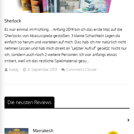
Sherlock
Es war einmal im Frühling ... Anfang 2019 bin ich das erste Mal auf die
Sherlocks von Abacusspiele gestoßen. 3 kleine Schachteln lagen da
einfach so herum und warteten auf mich. Das hab ich mir natürlich nicht
nehmen lassen und hab mich direkt an "Letzter Aufruf" gesetzt. Nicht nur
ich, sondern auch noch 2 weitere Personen. Ich war anfangs etwas
irritiert, weil ich das restliche Spielmaterial gesu...
Kaddy
4. September 2019
Comments Closed
Die neusten Reviews
Marrakesh