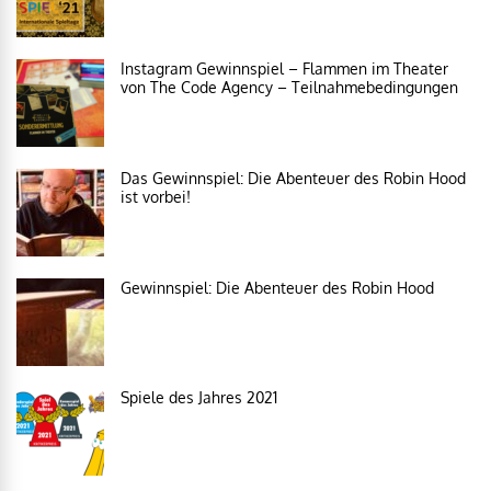
Instagram Gewinnspiel – Flammen im Theater
von The Code Agency – Teilnahmebedingungen
Das Gewinnspiel: Die Abenteuer des Robin Hood
ist vorbei!
Gewinnspiel: Die Abenteuer des Robin Hood
Spiele des Jahres 2021