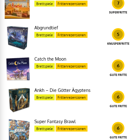
7
Brettspiele
Frittenrezensionen
SUPERFRITTE
Abgrundtief
5
Brettspiele
Frittenrezensionen
KNUSPERFRITTE
Catch the Moon
6
Brettspiele
Frittenrezensionen
GUTE FRITTE
Ankh – Die Götter Ägyptens
6
Brettspiele
Frittenrezensionen
GUTE FRITTE
Super Fantasy Brawl
6
Brettspiele
Frittenrezensionen
GUTE FRITTE