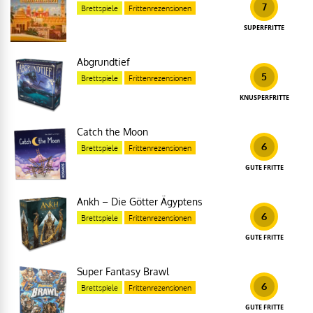
7
Brettspiele
Frittenrezensionen
SUPERFRITTE
Abgrundtief
5
Brettspiele
Frittenrezensionen
KNUSPERFRITTE
Catch the Moon
6
Brettspiele
Frittenrezensionen
GUTE FRITTE
Ankh – Die Götter Ägyptens
6
Brettspiele
Frittenrezensionen
GUTE FRITTE
Super Fantasy Brawl
6
Brettspiele
Frittenrezensionen
GUTE FRITTE