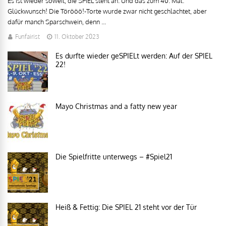
Es ist wieder soweit, die SPIEL steht an. Und das zum 40. Mal.
Glückwunsch! Die Törööö!-Torte wurde zwar nicht geschlachtet, aber
dafür manch Sparschwein, denn ...
Funfairist
11. Oktober 2023
Es durfte wieder geSPIELt werden: Auf der SPIEL
22!
Mayo Christmas and a fatty new year
Die Spielfritte unterwegs – #Spiel21
Heiß & Fettig: Die SPIEL 21 steht vor der Tür