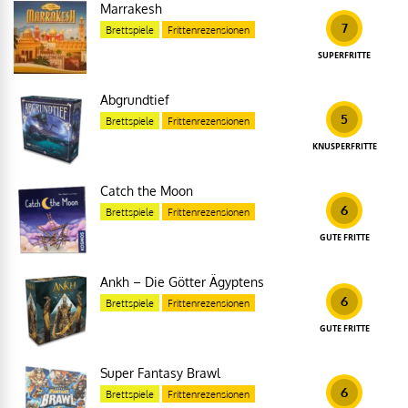
Marrakesh
7
Brettspiele
Frittenrezensionen
SUPERFRITTE
Abgrundtief
5
Brettspiele
Frittenrezensionen
KNUSPERFRITTE
Catch the Moon
6
Brettspiele
Frittenrezensionen
GUTE FRITTE
Ankh – Die Götter Ägyptens
6
Brettspiele
Frittenrezensionen
GUTE FRITTE
Super Fantasy Brawl
6
Brettspiele
Frittenrezensionen