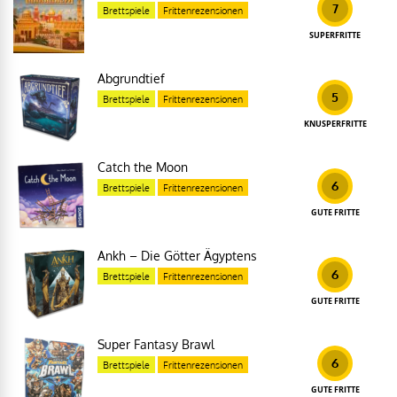
7
Brettspiele
Frittenrezensionen
SUPERFRITTE
Abgrundtief
5
Brettspiele
Frittenrezensionen
KNUSPERFRITTE
Catch the Moon
6
Brettspiele
Frittenrezensionen
GUTE FRITTE
Ankh – Die Götter Ägyptens
6
Brettspiele
Frittenrezensionen
GUTE FRITTE
Super Fantasy Brawl
6
Brettspiele
Frittenrezensionen
GUTE FRITTE