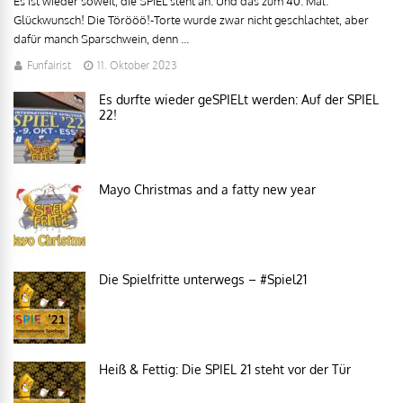
Es ist wieder soweit, die SPIEL steht an. Und das zum 40. Mal.
Glückwunsch! Die Törööö!-Torte wurde zwar nicht geschlachtet, aber
dafür manch Sparschwein, denn ...
Funfairist
11. Oktober 2023
Es durfte wieder geSPIELt werden: Auf der SPIEL
22!
Mayo Christmas and a fatty new year
Die Spielfritte unterwegs – #Spiel21
Heiß & Fettig: Die SPIEL 21 steht vor der Tür