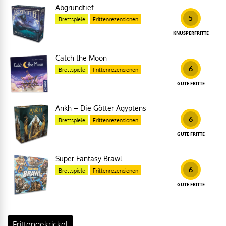
Abgrundtief
5
Brettspiele
Frittenrezensionen
KNUSPERFRITTE
Catch the Moon
6
Brettspiele
Frittenrezensionen
GUTE FRITTE
Ankh – Die Götter Ägyptens
6
Brettspiele
Frittenrezensionen
GUTE FRITTE
Super Fantasy Brawl
6
Brettspiele
Frittenrezensionen
GUTE FRITTE
Frittengekrickel