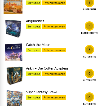
7
Brettspiele
Frittenrezensionen
SUPERFRITTE
Abgrundtief
5
Brettspiele
Frittenrezensionen
KNUSPERFRITTE
Catch the Moon
6
Brettspiele
Frittenrezensionen
GUTE FRITTE
Ankh – Die Götter Ägyptens
6
Brettspiele
Frittenrezensionen
GUTE FRITTE
Super Fantasy Brawl
6
Brettspiele
Frittenrezensionen
GUTE FRITTE