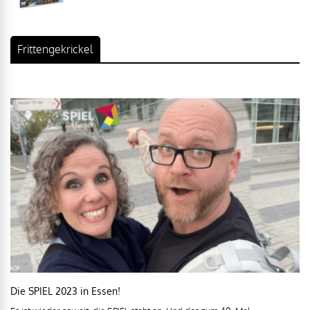
Frittengekrickel
Die SPIEL 2023 in Essen!