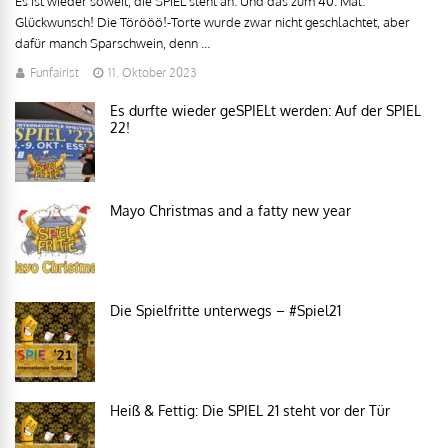
Es ist wieder soweit, die SPIEL steht an. Und das zum 40. Mal.
Glückwunsch! Die Törööö!-Torte wurde zwar nicht geschlachtet, aber
dafür manch Sparschwein, denn ...
Funfairist
11. Oktober 2023
Es durfte wieder geSPIELt werden: Auf der SPIEL
22!
Mayo Christmas and a fatty new year
Die Spielfritte unterwegs – #Spiel21
Heiß & Fettig: Die SPIEL 21 steht vor der Tür