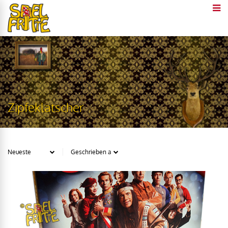
Zipfeklatscher