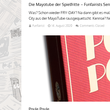
Die Mayotube der Spielfritte – Funfairists Se
Was? Schon wieder FRY-DAY? Na dann gibt es mal 
City aus der MayoTube rausgequetscht. Kennse? Ne
Funfairist
14. August 2020
Comments Closed
Poule Poule