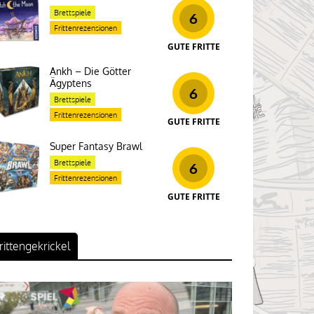
Brettspiele
6
Frittenrezensionen
GUTE FRITTE
Ankh – Die Götter
Ägyptens
6
Brettspiele
Frittenrezensionen
GUTE FRITTE
Super Fantasy Brawl
Brettspiele
6
Frittenrezensionen
GUTE FRITTE
rittengekrickel