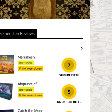
ie neusten Reviews
Marrakesh
Brettspiele
7
Frittenrezensionen
SUPERFRITTE
Abgrundtief
Brettspiele
5
Frittenrezensionen
KNUSPERFRITTE
Catch the Moon