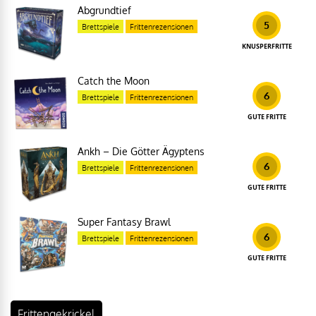
Abgrundtief
5
Brettspiele
Frittenrezensionen
KNUSPERFRITTE
Catch the Moon
6
Brettspiele
Frittenrezensionen
GUTE FRITTE
Ankh – Die Götter Ägyptens
6
Brettspiele
Frittenrezensionen
GUTE FRITTE
Super Fantasy Brawl
6
Brettspiele
Frittenrezensionen
GUTE FRITTE
Frittengekrickel