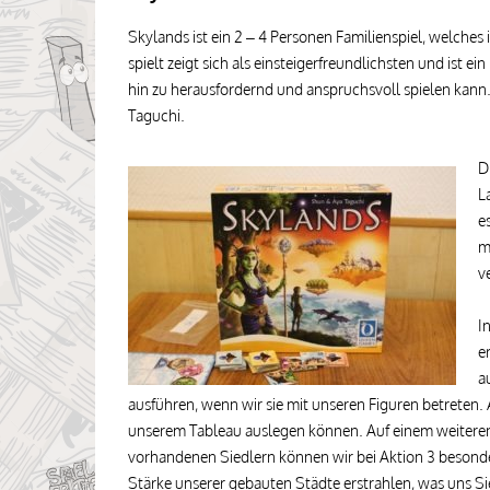
Skylands ist ein 2 – 4 Personen Familienspiel, welches
spielt zeigt sich als einsteigerfreundlichsten und ist ei
hin zu herausfordernd und anspruchsvoll spielen kan
Taguchi.
D
L
e
m
v
I
e
a
ausführen, wenn wir sie mit unseren Figuren betreten. A
unserem Tableau auslegen können. Auf einem weiteren F
vorhandenen Siedlern können wir bei Aktion 3 besonder
Stärke unserer gebauten Städte erstrahlen, was uns Si