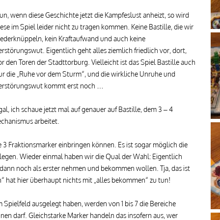
un, wenn diese Geschichte jetzt die Kampfeslust anheizt, so wird
iese im Spiel leider nicht zu tragen kommen. Keine Bastille, die wir
iederknüppeln, kein Kraftaufwand und auch keine
erstörungswut. Eigentlich geht alles ziemlich friedlich vor, dort,
or den Toren der Stadttorburg. Vielleicht ist das Spiel Bastille auch
ur die „Ruhe vor dem Sturm“, und die wirkliche Unruhe und
erstörungswut kommt erst noch …
gal, ich schaue jetzt mal auf genauer auf Bastille, dem 3 – 4
chanismus arbeitet.
re 3 Fraktionsmarker einbringen können. Es ist sogar möglich die
egen. Wieder einmal haben wir die Qual der Wahl: Eigentlich
d dann noch als erster nehmen und bekommen wollen. Tja, das ist
n“ hat hier überhaupt nichts mit „alles bekommen“ zu tun!
Spielfeld ausgelegt haben, werden von 1 bis 7 die Bereiche
nnen darf. Gleichstarke Marker handeln das insofern aus, wer