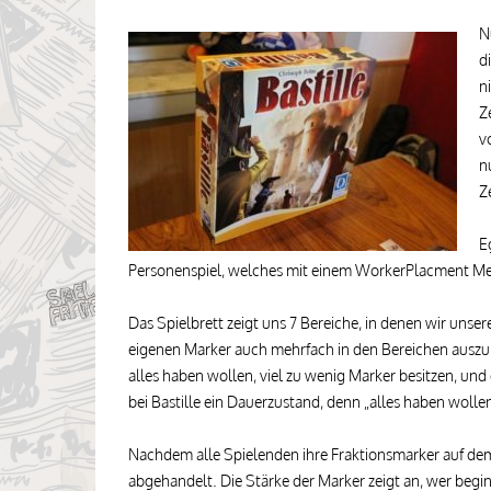
N
d
n
Z
v
n
Z
E
Personenspiel, welches mit einem WorkerPlacment Me
Das Spielbrett zeigt uns 7 Bereiche, in denen wir unse
eigenen Marker auch mehrfach in den Bereichen auszul
alles haben wollen, viel zu wenig Marker besitzen, un
bei Bastille ein Dauerzustand, denn „alles haben wolle
Nachdem alle Spielenden ihre Fraktionsmarker auf dem 
abgehandelt. Die Stärke der Marker zeigt an, wer begi