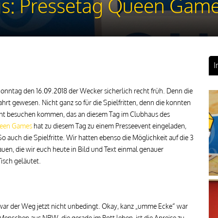
egs: Pressetag Queen Gam
I
nntag den 16.09.2018 der Wecker sicherlich recht früh. Denn die
hrt gewesen. Nicht ganz so für die Spielfritten, denn die konnten
vent besuchen kommen, das an diesem Tag im Clubhaus des
een Games
hat zu diesem Tag zu einem Presseevent eingeladen,
 auch die Spielfritte. Wir hatten ebenso die Möglichkeit auf die 3
n, die wir euch heute in Bild und Text einmal genauer
isch geläutet.
 war der Weg jetzt nicht unbedingt. Okay, kanz „umme Ecke“ war
Menschen aus NRW, die gerade im Pott leben, ist die Anreise zu