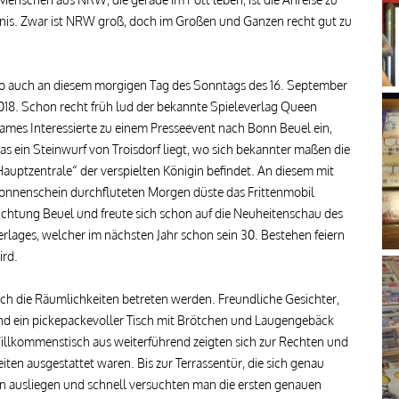
rnis. Zwar ist NRW groß, doch im Großen und Ganzen recht gut zu
o auch an diesem morgigen Tag des Sonntags des 16. September
018. Schon recht früh lud der bekannte Spieleverlag Queen
ames Interessierte zu einem Presseevent nach Bonn Beuel ein,
as ein Steinwurf von Troisdorf liegt, wo sich bekannter maßen die
Hauptzentrale“ der verspielten Königin befindet. An diesem mit
onnenschein durchfluteten Morgen düste das Frittenmobil
ichtung Beuel und freute sich schon auf die Neuheitenschau des
erlages, welcher im nächsten Jahr schon sein 30. Bestehen feiern
ird.
h die Räumlichkeiten betreten werden. Freundliche Gesichter,
 und ein pickepackevoller Tisch mit Brötchen und Laugengebäck
lkommenstisch aus weiterführend zeigten sich zur Rechten und
iten ausgestattet waren. Bis zur Terrassentür, die sich genau
n ausliegen und schnell versuchten man die ersten genauen