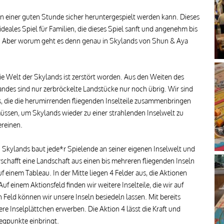
 in einer guten Stunde sicher heruntergespielt werden kann. Dieses
n ideales Spiel für Familien, die dieses Spiel sanft und angenehm bis
n. Aber worum geht es denn genau in Skylands von Shun & Aya
ie Welt der Skylands ist zerstört worden. Aus den Weiten des
andes sind nur zerbröckelte Landstücke nur noch übrig. Wir sind
s, die die herumirrenden fliegenden Inselteile zusammenbringen
üssen, um Skylands wieder zu einer strahlenden Inselwelt zu
ereinen.
n Skylands baut jede*r Spielende an seiner eigenen Inselwelt und
rschafft eine Landschaft aus einen bis mehreren fliegenden Inseln
uf einem Tableau. In der Mitte liegen 4 Felder aus, die Aktionen
uf einem Aktionsfeld finden wir weitere Inselteile, die wir auf
eld können wir unsere Inseln besiedeln lassen. Mit bereits
e Inselplättchen erwerben. Die Aktion 4 lässt die Kraft und
egpunkte einbringt.