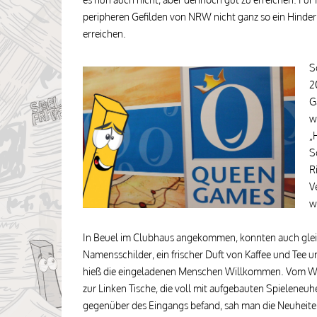
peripheren Gefilden von NRW nicht ganz so ein Hinde
erreichen.
S
2
G
w
„
S
R
V
w
In Beuel im Clubhaus angekommen, konnten auch gleic
Namensschilder, ein frischer Duft von Kaffee und Tee
hieß die eingeladenen Menschen Willkommen. Vom Wil
zur Linken Tische, die voll mit aufgebauten Spieleneuhe
gegenüber des Eingangs befand, sah man die Neuheite