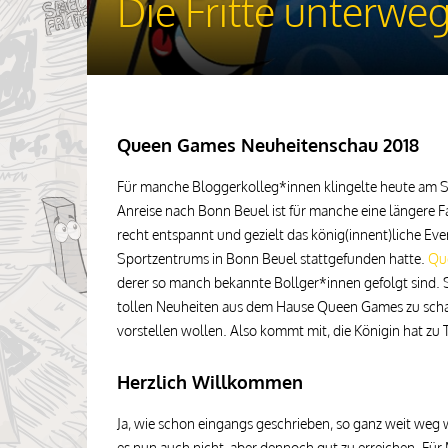
Die Fritte unterw
Queen Games Neuheitenschau 2018
Für manche Bloggerkolleg*innen klingelte heute am So
Anreise nach Bonn Beuel ist für manche eine längere Fa
recht entspannt und gezielt das könig(innent)liche E
Sportzentrums in Bonn Beuel stattgefunden hatte.
Qu
derer so manch bekannte Bollger*innen gefolgt sind. So
tollen Neuheiten aus dem Hause Queen Games zu schaue
vorstellen wollen. Also kommt mit, die Königin hat zu T
Herzlich Willkommen
Ja, wie schon eingangs geschrieben, so ganz weit weg
es nun auch nicht, aber dennoch gut zu erreichen. Für 