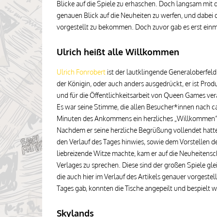
Blicke auf die Spiele zu erhaschen. Doch langsam mit 
genauen Blick auf die Neuheiten zu werfen, und dabei
vorgestellt zu bekommen. Doch zuvor gab es erst einm
Ulrich heißt alle Willkommen
Ulrich Fonrobert
ist der lautklingende Generaloberfel
der Königin, oder auch anders ausgedrückt, er ist Pro
und für die Öffentlichkeitsarbeit von Queen Games ver
Es war seine Stimme, die allen Besucher*innen nach c
Minuten des Ankommens ein herzliches „Willkommen“ 
Nachdem er seine herzliche Begrüßung vollendet hatte
den Verlauf des Tages hinwies, sowie dem Vorstellen 
liebreizende Witze machte, kam er auf die Neuheitens
Verlages zu sprechen. Diese sind der großen Spiele gle
die auch hier im Verlauf des Artikels genauer vorgest
Tages gab, konnten die Tische angepeilt und bespielt 
Skylands