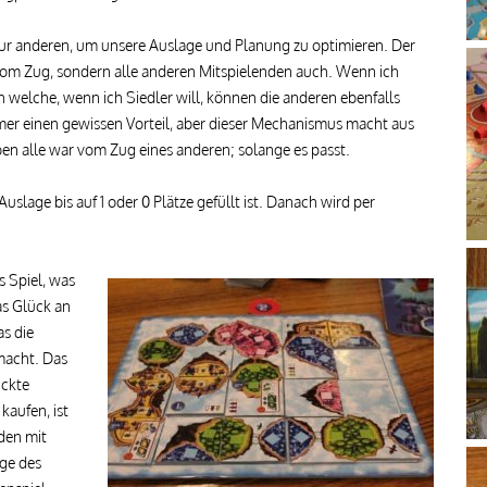
zur anderen, um unsere Auslage und Planung zu optimieren. Der
 vom Zug, sondern alle anderen Mitspielenden auch. Wenn ich
welche, wenn ich Siedler will, können die anderen ebenfalls
mmer einen gewissen Vorteil, aber dieser Mechanismus macht aus
n alle war vom Zug eines anderen; solange es passt.
uslage bis auf 1 oder 0 Plätze gefüllt ist. Danach wird per
s Spiel, was
as Glück an
as die
macht. Das
ickte
aufen, ist
den mit
ge des