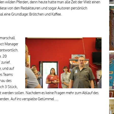
den wilden Pferden, denn heute hatte man alle Zeit der Welt einen
 diese von den Redakteuren und sogar Autoren persönlich
al eine Grundlage: Brötchen und Kaffee.
dmarschall
duct Manager
antwortlich.
a. 20
zurief.
, und auf
des Teams
chau des
ich 3 Stück,
ellt werden sollen. Nachdem es keine Fragen mehr zum Ablauf des
werden. Auf ins verspielte Getümmel …