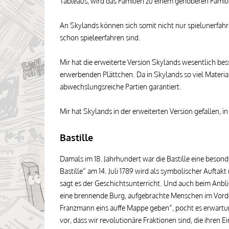
Tableaus, wird das Familien zu einem gehoberen Famili
An Skylands können sich somit nicht nur spielunerfahr
schon spieleerfahren sind.
Mir hat die erweiterte Version Skylands wesentlich bes
erwerbenden Plättchen. Da in Skylands so viel Material
abwechslungsreiche Partien garantiert.
Mir hat Skylands in der erweiterten Version gefallen, in
Bastille
Damals im 18. Jahrhundert war die Bastille eine besond
Bastille“ am 14. Juli 1789 wird als symbolischer Aufta
sagt es der Geschichtsunterricht. Und auch beim Anbli
eine brennende Burg, aufgebrachte Menschen im Vorde
Franzmann eins auffe Mappe geben“, pocht es erwartung
vor, dass wir revolutionäre Fraktionen sind, die ihren 