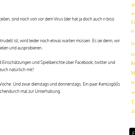
al
A
eilen, sind noch von vor dem Virus (der hat ja doch auch n bissi
E
F
trudelt ist, wird leider noch etwas warten müssen. Es sei denn, wir
G
pielen und ausprobieren.
Ko
k
d Einschätzungen und Spielberichte über Facebook, twitter und
uch natürlich mit!
M
Ro
 Woche. Und zwar dienstags und donnerstags. Ein paar #amüsgölls
schendurch mal zur Unterhaltung.
sp
T
Za
F