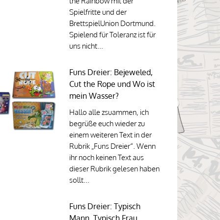
the Rainbow mit der
Spielfritte und der
BrettspielUnion Dortmund.
Spielend für Toleranz ist für
uns nicht...
Funs Dreier: Bejeweled,
Cut the Rope und Wo ist
mein Wasser?
Hallo alle zsuammen, ich
begrüße euch wieder zu
einem weiteren Text in der
Rubrik „Funs Dreier“. Wenn
ihr noch keinen Text aus
dieser Rubrik gelesen haben
sollt...
Funs Dreier: Typisch
Mann, Typisch Frau,