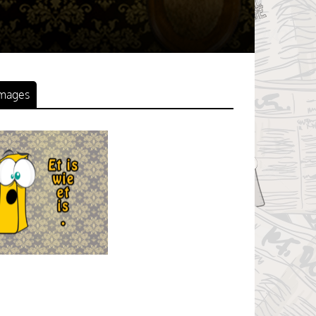
mages
ittenwolke