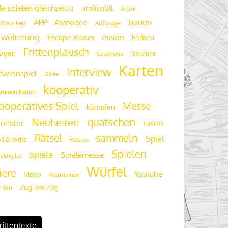
le spielen gleichzeitig
amüsgöll
Andor
bauen
APP
Asmodee
ntworten
Aufträge
rweiterung
essen
Escape Room
Farben
Frittenplausch
ragen
Gewinne
Geschichte
Karten
Interview
ewinnspiel
Gäste
kooperativ
mmunikation
ooperatives Spiel
Messe
kämpfen
quatschen
Neuheiten
raten
onster
Rätsel
sammeln
Spiel
ll & Write
Rätseln
Spielen
Spiele
Spielemesse
ieldigital
Würfel
iere
Youtube
Video
Wettrennen
Zug um Zug
hlen
rittentexte