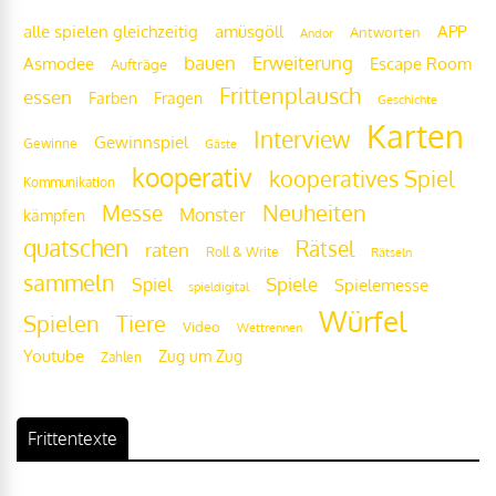
alle spielen gleichzeitig
amüsgöll
APP
Antworten
Andor
bauen
Erweiterung
Escape Room
Asmodee
Aufträge
Frittenplausch
essen
Fragen
Farben
Geschichte
Karten
Interview
Gewinnspiel
Gewinne
Gäste
kooperativ
kooperatives Spiel
Kommunikation
Messe
Neuheiten
Monster
kämpfen
quatschen
Rätsel
raten
Roll & Write
Rätseln
sammeln
Spiel
Spiele
Spielemesse
spieldigital
Würfel
Tiere
Spielen
Video
Wettrennen
Youtube
Zug um Zug
Zahlen
Frittentexte