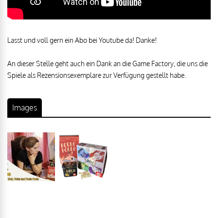
Lasst und voll gern ein Abo bei Youtube da! Danke!
An dieser Stelle geht auch ein Dank an die Game Factory, die uns die
Spiele als Rezensionsexemplare zur Verfügung gestellt habe.
Images
Frittenwolke