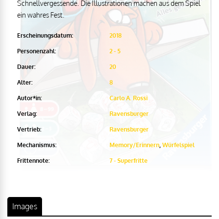
Schnellvergessende. Die Illustrationen machen aus dem Spiel
ein wahres Fest.
Erscheinungsdatum:
2018
Personenzahl:
2 - 5
Dauer:
20
Alter:
8
Autor*in:
Carlo A. Rossi
Verlag:
Ravensburger
Vertrieb:
Ravensburger
Mechanismus:
Memory/Erinnern
,
Würfelspiel
Frittennote:
7 - Superfritte
Images