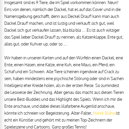
Insgesamt sind es 9 Tiere, die im Spiel vorkommen können. Neun!
Eins von denen, nämlich der Dackel, hat es auf das Cover und in die
Namensgebung geschafft, denn aus Deckel Drauf! kann man auch
Dackel Drauf! machen, und ist lustig und verkauft sich gut, weil
Dackel sich gut verkaufen lassen, bla bla bla … Es ist auch witziger
das Spiel lieber Dackel Drauf! zu nennen, als Katzenklappe, Ente gut,
alles gut, oder Kuhver up, oder so …
Wir haben in unseren Karten und auf den Würfeln einen Dackel, eine
Ente, einen Hasen, eine Katze, eine Kuh, eine Maus, ein Pferd, ein
Schaf und ein Schwein. Alle Tiere scheinen irgendwie auf Crack zu
sein, haben mindestens eine psychische Störung oder sind in Sachen
Intelligenz eher Kreide holen, als in der ersten Reise. So zumindest
die Lesweise der Zeichnung. Aber genau das macht aus diesen Tieren
unsere Best-Buddies und das Highlight des Spiels. Wenn ich mir die
Ente anschaue, und dabei dieses lilafarbene Augenlid anschaue,
könnte ich schreien vor Begeisterung. Alter-Falter,
Marek Bláha
ist
echt ein Künstler und gehört mit zu meinen Top-Zeichnern der
Spieleszene und Cartoons. Ganz großes Tennis!