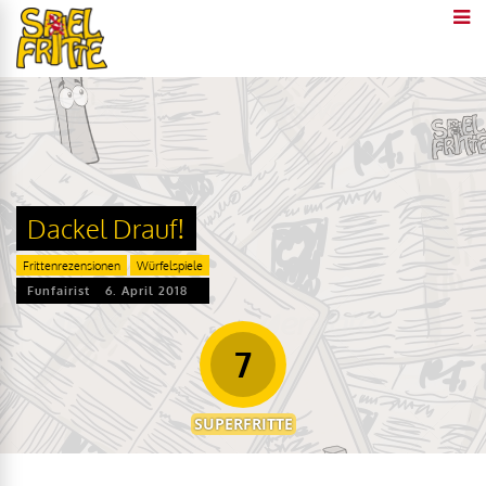
Dackel Drauf!
Frittenrezensionen
Würfelspiele
Funfairist
6. April 2018
7
SUPERFRITTE