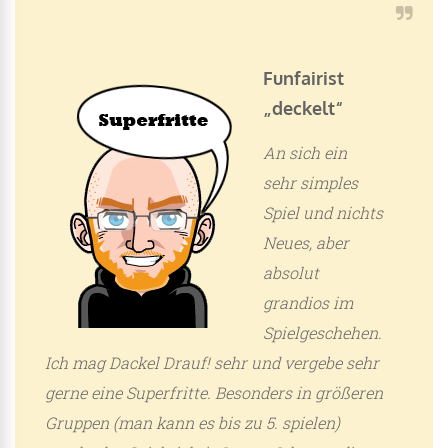
Funfairist
„deckelt“
An sich ein
sehr simples
Spiel und nichts
Neues, aber
absolut
grandios im
Spielgeschehen.
Ich mag Dackel Drauf! sehr und vergebe sehr
gerne eine Superfritte. Besonders in größeren
Gruppen (man kann es bis zu 5. spielen)