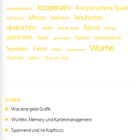
kooperativ
kooperatives Spiel
Kommunikation
Messe
Neuheiten
Monster
kämpfen
quatschen
Rätsel
raten
Roll & Write
Rätseln
sammeln
Spiel
Spiele
Spielemesse
spieldigital
Würfel
Tiere
Spielen
Video
Wettrennen
Youtube
Zug um Zug
Zahlen
LECKER
Was eine geile Grafik
Würfeln, Memory und Kartenmanagement
Spannend und ne Kopfnuss