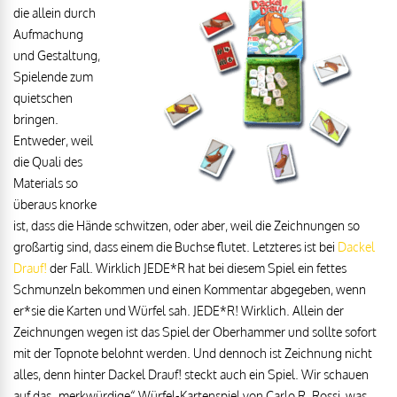
die allein durch
Aufmachung
und Gestaltung,
Spielende zum
quietschen
bringen.
Entweder, weil
die Quali des
Materials so
überaus knorke
ist, dass die Hände schwitzen, oder aber, weil die Zeichnungen so
großartig sind, dass einem die Buchse flutet. Letzteres ist bei
Dackel
Drauf!
der Fall. Wirklich JEDE*R hat bei diesem Spiel ein fettes
Schmunzeln bekommen und einen Kommentar abgegeben, wenn
er*sie die Karten und Würfel sah. JEDE*R! Wirklich. Allein der
Zeichnungen wegen ist das Spiel der Oberhammer und sollte sofort
mit der Topnote belohnt werden. Und dennoch ist Zeichnung nicht
alles, denn hinter Dackel Drauf! steckt auch ein Spiel. Wir schauen
auf das „merkwürdige“ Würfel-Kartenspiel von Carlo R. Rossi, was