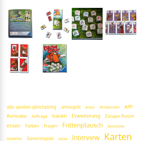
Frittenwolke
alle spielen gleichzeitig
amüsgöll
APP
Antworten
Andor
bauen
Erweiterung
Escape Room
Asmodee
Aufträge
Frittenplausch
essen
Fragen
Farben
Geschichte
Karten
Interview
Gewinnspiel
Gewinne
Gäste