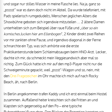
und sogar nur stilles Wasser in meine Flasche lies. Na ja, ganz so
„psssst“ war es dann doch nicht im Abteil. Da wurde telefoniert, mit
Pads spielerisch rumgedudelts, Menschen jeglichen Alters die
Showbühne geboten sich irgendwie mitzuteilen … 2 ältere Damen
unterhielten sich zum Beispiel über raue Füße und „
über so ein
komisches Jucken hier am Ellenbogen
“, 2 Kinder direkt zwei Reihen
vor mir zankten ohne Pause, und irgendwo diagonal in der Ferne
schnarchte ein Typ, was sich anhörte wie die erste
Praktikantenstunde beim Schleimabsaugen beim HNO-Arzt. Lecker,
dachte ich mir, da schmeckt mein Veggiesandwich aber mal so
richtig. Zum Glück hatte ich mir auf den mp3-Player nicht nur die
Schweigeminute gepackt, weil „pssst“-Wagon und so, nein, mit
den
Drei Fragezeichen
im Ohr machte ich mich auf nach Rocky
Beach, äh, nach Berlin.
In Berlin angekommen trafen Kaddy und ich erst einmal beim Hostel
zusammen. Auffallend heiter kreischten sich die Fritten an und
klapsten sich gegenseitig auf den Po – eine typische
Ruhrpottbegrüßung eben. Den Blicken der Rezeption konnten wir