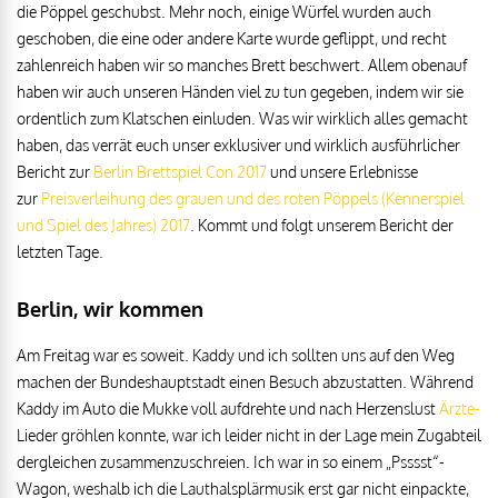
die Pöppel geschubst. Mehr noch, einige Würfel wurden auch
geschoben, die eine oder andere Karte wurde geflippt, und recht
zahlenreich haben wir so manches Brett beschwert. Allem obenauf
haben wir auch unseren Händen viel zu tun gegeben, indem wir sie
ordentlich zum Klatschen einluden. Was wir wirklich alles gemacht
haben, das verrät euch unser exklusiver und wirklich ausführlicher
Bericht zur
Berlin Brettspiel Con 2017
und unsere Erlebnisse
zur
Preisverleihung des grauen und des roten Pöppels (Kennerspiel
und Spiel des Jahres) 2017
. Kommt und folgt unserem Bericht der
letzten Tage.
Berlin, wir kommen
Am Freitag war es soweit. Kaddy und ich sollten uns auf den Weg
machen der Bundeshauptstadt einen Besuch abzustatten. Während
Kaddy im Auto die Mukke voll aufdrehte und nach Herzenslust
Ärzte-
Lieder gröhlen konnte, war ich leider nicht in der Lage mein Zugabteil
dergleichen zusammenzuschreien. Ich war in so einem „Psssst“-
Wagon, weshalb ich die Lauthalsplärmusik erst gar nicht einpackte,