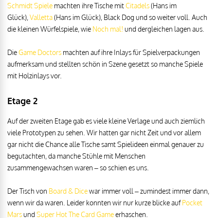
Schmidt Spiele
machten ihre Tische mit
Citadels
(Hans im
Glück),
Valletta
(Hans im Glück), Black Dog und so weiter voll. Auch
die kleinen Würfelspiele, wie
Noch mal!
und dergleichen lagen aus.
Die
Game Doctors
machten auf ihre Inlays für Spielverpackungen
aufmerksam und stellten schön in Szene gesetzt so manche Spiele
mit Holzinlays vor.
Etage 2
Auf der zweiten Etage gab es viele kleine Verlage und auch ziemlich
viele Prototypen zu sehen. Wir hatten gar nicht Zeit und vor allem
gar nicht die Chance alle Tische samt Spielideen einmal genauer zu
begutachten, da manche Stühle mit Menschen
zusammengewachsen waren – so schien es uns.
Der Tisch von
Board & Dice
war immer voll – zumindest immer dann,
wenn wir da waren. Leider konnten wir nur kurze blicke auf
Pocket
Mars
und
Super Hot The Card Game
erhaschen.