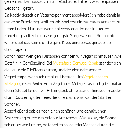
gerne mal. Da muss auch mal ne Schaufel Fritten zwischenpassen.
Gedacht – getan.
Da Kaddy derzeit ein Veganexperiment absolviert (ich habe damit ja
gar keine Probleme), wollten wir zwei erst einmal etwas Veganes zu
Essen finden. Nun, das war nicht schwierig. Im gentrifizierten
Kreuzberg sollte das unsere geringste Sorge werden. So machten
wir uns auf das kleine und eigene Kreuzberg etwas genauer zu
durchtapern.
Schon nach wenigen Fußtapsen konnten wir vegan schmausen, wie
Gott*in in Gemüseländ. Bei
Mustafas´s Gemüse Kebab
standen sich
die Leute die FlipFlops krumm, und der eine oder andere
Vegantempel war auch recht gut besucht. Im
Vegetarischen
Metzger
(unsere Witze vom Vegetarier-Metzger lasse ich jetzt mal an
dieser Stelle) fanden wir Frittenglück ohne allerlei Tiergeschmadder
dran. Dazu ein glutenfreies Bierchen, ach, was war der Start ein
Schöner.
Abschließend gab es noch einen schönen und gemütlichen
Spaziergang durch das belebte Kreuzberg. War ja klar, die Sonne
schien, es war Freitag, da taperten so vielerlei Mensch durch die