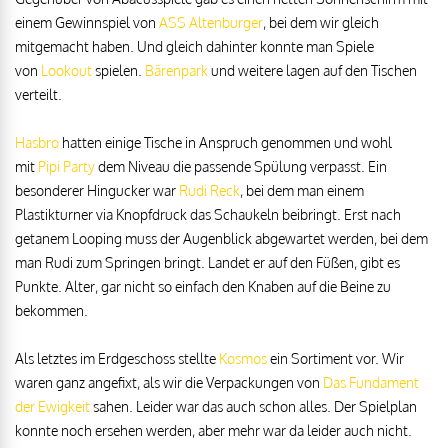
einem Gewinnspiel von
ASS Altenburger
, bei dem wir gleich
mitgemacht haben. Und gleich dahinter konnte man Spiele
von
Lookout
spielen.
Bärenpark
und weitere lagen auf den Tischen
verteilt.
Hasbro
hatten einige Tische in Anspruch genommen und wohl
mit
Pipi Party
dem Niveau die passende Spülung verpasst. Ein
besonderer Hingucker war
Rudi Reck
, bei dem man einem
Plastikturner via Knopfdruck das Schaukeln beibringt. Erst nach
getanem Looping muss der Augenblick abgewartet werden, bei dem
man Rudi zum Springen bringt. Landet er auf den Füßen, gibt es
Punkte. Alter, gar nicht so einfach den Knaben auf die Beine zu
bekommen.
Als letztes im Erdgeschoss stellte
Kosmos
ein Sortiment vor. Wir
waren ganz angefixt, als wir die Verpackungen von
Das Fundament
der Ewigkeit
sahen. Leider war das auch schon alles. Der Spielplan
konnte noch ersehen werden, aber mehr war da leider auch nicht.