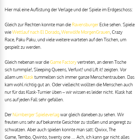
Hier mal eine Auflistung der Verlage und der Spiele im Erdgeschoss:
Gleich zur Rechten konnte man die
Ravensburger
Ecke sehen. Spiele
wie
Wettlauf nach El Dorado
,
Werwölfe MorgenGrauen
, Crazy
Race, Paku Paku, und viele weitere warteten auf den Tischen, um
gespielt zu werden.
Gleich nebenan war die
Game Factory
vertreten, an deren Tische
sich tummple!, Sleeping Queens, Verfuxt! und Lift it! zeigten. Vor
allem um
Klask
tummelten sich immer ganze Menschentrauben. Das
kam wohl richtig gut an. Oder vielleicht wollten die Menschen auch
nur für das Klask-Turnier üben – wir wissen es leider nicht. Klask hat
uns auf jeden Fall sehr gefallen.
Der
Nürnberger Spieleverlag
war gleich daneben zu sehen. Wir
freuten uns sehr auf bekannte Gesichter zu stoßen und angeregt zu
schwatzen. Aber auch spielen konnte man satt: Qwixx, The
Game, Tembo, Qwinto, twenty one … Ach, ich kann gar nicht alles