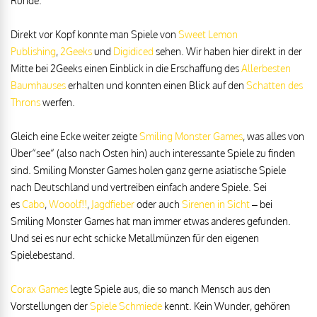
Runde.
Direkt vor Kopf konnte man Spiele von
Sweet Lemon
Publishing
,
2Geeks
und
Digidiced
sehen. Wir haben hier direkt in der
Mitte bei 2Geeks einen Einblick in die Erschaffung des
Allerbesten
Baumhauses
erhalten und konnten einen Blick auf den
Schatten des
Throns
werfen.
Gleich eine Ecke weiter zeigte
Smiling Monster Games
, was alles von
Über“see“ (also nach Osten hin) auch interessante Spiele zu finden
sind. Smiling Monster Games holen ganz gerne asiatische Spiele
nach Deutschland und vertreiben einfach andere Spiele. Sei
es
Cabo
,
Wooolf!!
,
Jagdfieber
oder auch
Sirenen in Sicht
– bei
Smiling Monster Games hat man immer etwas anderes gefunden.
Und sei es nur echt schicke Metallmünzen für den eigenen
Spielebestand.
Corax Games
legte Spiele aus, die so manch Mensch aus den
Vorstellungen der
Spiele Schmiede
kennt. Kein Wunder, gehören