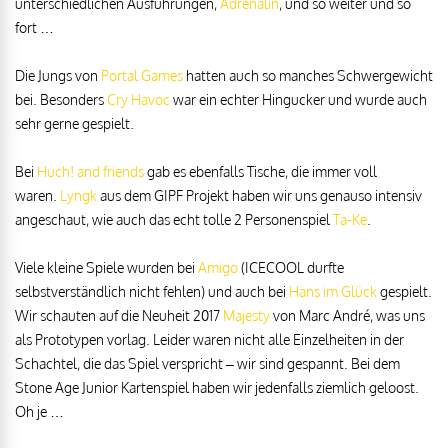
unterschiedlichen Ausführungen,
Adrenalin
, und so weiter und so
fort …
Die Jungs von
Portal Games
hatten auch so manches Schwergewicht
bei. Besonders
Cry Havoc
war ein echter Hingucker und wurde auch
sehr gerne gespielt.
Bei
Huch! and friends
gab es ebenfalls Tische, die immer voll
waren.
Lyngk
aus dem GIPF Projekt haben wir uns genauso intensiv
angeschaut, wie auch das echt tolle 2 Personenspiel
Ta-Ke
.
Viele kleine Spiele wurden bei
Amigo
(ICECOOL durfte
selbstverständlich nicht fehlen) und auch bei
Hans im Glück
gespielt.
Wir schauten auf die Neuheit 2017
Majesty
von Marc André, was uns
als Prototypen vorlag. Leider waren nicht alle Einzelheiten in der
Schachtel, die das Spiel verspricht – wir sind gespannt. Bei dem
Stone Age Junior Kartenspiel haben wir jedenfalls ziemlich geloost.
Oh je …