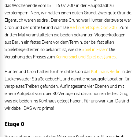
das Wochenende vom 15. – 16.07.2017 in der Hauptstadt zu
verplempern. Nein, wir hatten einen guten Grund. Zwei gute Gründe.
Eigentlich waren es drei. Der erste Grund war Hunter, der zweite war
Cron und der dritte Grund war: Die
Berlin Brettspiel Con 2017
! Zum
dritten Mal veranstalteten die beiden bekannten Vloggerkollegen
aus Berlin ein fettes Event vor dem Termin, der bei fast allen
Spielebegeisterten so bekannt ist, wie die
Spiel in Essen
: Die
Verleihung des Preises zum
Kennerspiel und Spiel des Jahres
.
Hunter und Cron hatten für ihre dritte Con das
Kühlhaus Berlin
in der
Luckenwalder Straße gebucht, und damit eine saugeile Location für
verspieltes Treiben gefunden. Auf insgesamt vier Ebenen und mit
einem Aufgebot von über 30 Verlagen ist das schon ein fettes Ding,
was die beiden ins Kühlhaus gelegt haben. Für uns war klar: Da sind
wir dabei! DAS wird prima!
Etage 0
So machten wir uns auf den Weg zum Kühlhaus um 9 in der Früh,