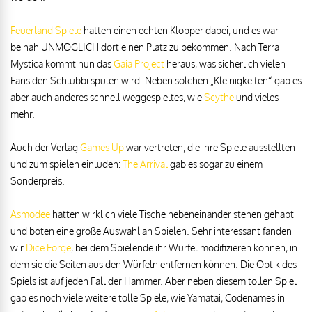
Feuerland Spiele
hatten einen echten Klopper dabei, und es war
beinah UNMÖGLICH dort einen Platz zu bekommen. Nach Terra
Mystica kommt nun das
Gaia Project
heraus, was sicherlich vielen
Fans den Schlübbi spülen wird. Neben solchen „Kleinigkeiten“ gab es
aber auch anderes schnell weggespieltes, wie
Scythe
und vieles
mehr.
Auch der Verlag
Games Up
war vertreten, die ihre Spiele ausstellten
und zum spielen einluden:
The Arrival
gab es sogar zu einem
Sonderpreis.
Asmodee
hatten wirklich viele Tische nebeneinander stehen gehabt
und boten eine große Auswahl an Spielen. Sehr interessant fanden
wir
Dice Forge
, bei dem Spielende ihr Würfel modifizieren können, in
dem sie die Seiten aus den Würfeln entfernen können. Die Optik des
Spiels ist auf jeden Fall der Hammer. Aber neben diesem tollen Spiel
gab es noch viele weitere tolle Spiele, wie Yamatai, Codenames in