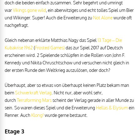
doch die beiden einfach zusammen. Sehr begehrt und umringt
war
Vikings gone wild
, ein aberwitziges und echt tolles Spiel um Bier
und Wikinger. Super! Auch die Erweiterung zu
Not Alone
wurde oft
nachgefragt.
Gleich nebenan erklärte Matthias Nagy das Spiel
13 Tage – Die
Kubakrise 1962
(
Frosted Games)
das zur Spiel 2017 auf Deutsch
erscheinen wird. 2 Spielende schlüpfen in die Rollen von John F.
Kennedy und Nikita Chruschtschow und versuchen nicht gleich in
der ersten Runde den Weltkrieg auszulösen, oder doch?
Überhaupt, aber so etwas von überhaupt keinen Platz bekam man
beim
Schwerkraft Verlag
. Nicht nur, aber wohl sehr,
durch
Terraforming Mars
scheint der Verlag gerade in aller Munde zu
sein. So waren dieses Spiel und die Erweiterung
Hellas & Elysium
ein
Renner. Auch
Klong!
wurde gerne bestaunt.
Etage 3