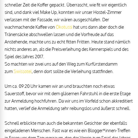
schneller Zeit die Koffer gepackt. Überrascht, wie fit wir eigentlich
sind, und dank viel Make Up, konnten wir unser Hostel-Zimmer
verlassen mit der Fassade, wir wären ausgeschlafen. Der
wachmachende Kaffee von
Ökotussi
hat uns dann aber doch die
Tränensäcke abschwellen lassen und die Vorfreude auf das
Anstehende, machte uns zu echt fitten Fritten. Heute stand nämlich
nichts anderes an, als die Preisverleihung des Kennerspiels und des
Spiel des Jahres 2017.
So machten wir zwei uns auf den Weg zum Kurfürstendamm
zum
Swissotel
, denn dort sollte die Verleihung stattfinden.
Um ca. 09:20 Uhr kamen wir an und brauchten noch etwas
Sauerstoff, bevor wir mit dem gläsernen Fahrstuhl in die erste Etage
zur Anmeldung hochfuhren. Da wir uns im Vorfeld schon akkreditiert
hatten, verlief die Anmeldung sehr reibungslos und äußerst schnell.
Schnell erblickte man auch die bekannten Gesichter der ebenfalls
eingeladenen Menschen. Fast war es wie ein Blogger*innen-Treffen
in Essen vor dem Tagungsraum, den der Verein zum Spiel des Jahres