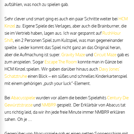
aufzählen, was noch zu spielen gab.
Sehr clever und smart ging es auch ein paar Schritte weiter bei
HCM
Kinzel
zu. Eigene Spiele des Verlages, aber auch die Brainburner, die
sie im Vertrieb haben, lagen aus. Ich war gespannt auf
RushHour
Shift
, ein 2 Personen Spiel zum Kultspiel, was man gegeneinander
spielte. Leider kommt das Spiel nicht ganz an das Original heran,
aber die Aufmachung ist super.
Gravity Maze
und
Circuit Maze
gab es
zum anspielen. Sogar
Escape The Room
konnte man in Gänze bei
HCM Kinzel spielen. Wir gaben darüber hinaus auch
Davy Jones´
Schatztruhe
einen Blick – ein süßes und schnelles Kinderkartenspiel
mit einem gehörigen „push your luck“-Element.
Bei
Abacusspiele
wurden vor allem die beiden Spielehits
Century Die
Gewürztstrasse
und
NMBR9
gespielt. Der Erklärbär von Abacus tat
uns richtig leid, da wir ihn jede freie Minute immer NMBR9 erklären
sahen. Oh je …
Gegenüber von Abacusspiele gab es einen netten Sonnenschirm mit