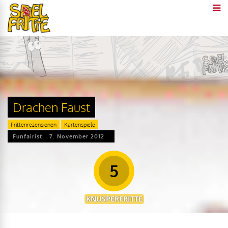
Drachen Faust
Frittenrezensionen
Kartenspiele
Funfairist
7. November 2012
5
KNUSPERFRITTE