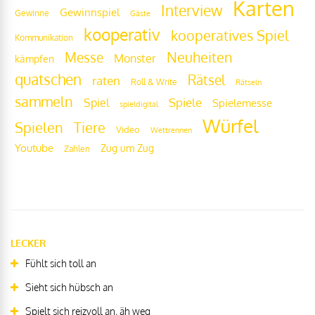
Karten
Interview
Gewinnspiel
Gewinne
Gäste
kooperativ
kooperatives Spiel
Kommunikation
Messe
Neuheiten
Monster
kämpfen
quatschen
Rätsel
raten
Roll & Write
Rätseln
sammeln
Spiel
Spiele
Spielemesse
spieldigital
Würfel
Tiere
Spielen
Video
Wettrennen
Youtube
Zug um Zug
Zahlen
LECKER
Fühlt sich toll an
Sieht sich hübsch an
Spielt sich reizvoll an, äh weg