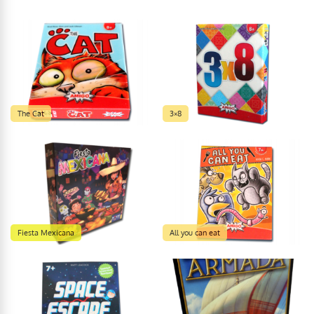
The Cat
3×8
Fiesta Mexicana
All you can eat