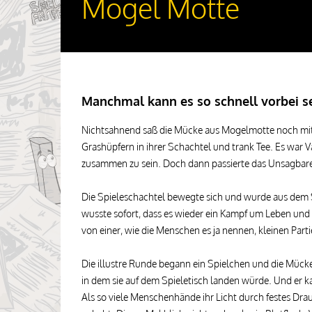
Mogel Motte
Manchmal kann es so schnell vorbei se
Nichtsahnend saß die Mücke aus Mogelmotte noch mit
Grashüpfern in ihrer Schachtel und trank Tee. Es war Va
zusammen zu sein. Doch dann passierte das Unsagbare
Die Spieleschachtel bewegte sich und wurde aus dem 
wusste sofort, dass es wieder ein Kampf um Leben und 
von einer, wie die Menschen es ja nennen, kleinen Par
Die illustre Runde begann ein Spielchen und die Müc
in dem sie auf dem Spieletisch landen würde. Und er ka
Als so viele Menschenhände ihr Licht durch festes Dra