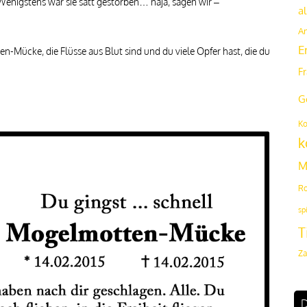
. Wenigstens war sie satt gestorben… naja, sagen wir –
al
A
E
ten-Mücke, die Flüsse aus Blut sind und du viele Opfer hast, die du
F
G
Ko
k
M
Ro
sp
T
Za
D