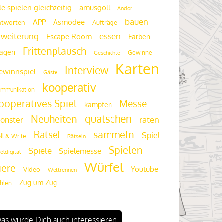
le spielen gleichzeitig
amüsgöll
Andor
bauen
APP
Asmodee
ntworten
Aufträge
rweiterung
essen
Escape Room
Farben
Frittenplausch
ragen
Gewinne
Geschichte
Karten
Interview
ewinnspiel
Gäste
kooperativ
mmunikation
ooperatives Spiel
Messe
kämpfen
quatschen
Neuheiten
raten
onster
Rätsel
sammeln
Spiel
ll & Write
Rätseln
Spielen
Spiele
Spielemesse
ieldigital
Würfel
iere
Youtube
Video
Wettrennen
Zug um Zug
hlen
as würde Dich auch interessieren