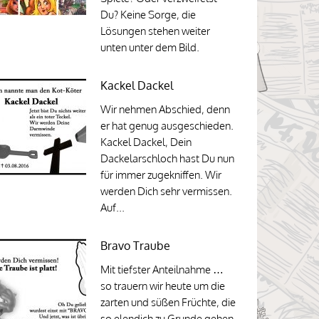
Du? Keine Sorge, die
Lösungen stehen weiter
unten unter dem Bild.
Kackel Dackel
Wir nehmen Abschied, denn
er hat genug ausgeschieden.
Kackel Dackel, Dein
Dackelarschloch hast Du nun
für immer zugekniffen. Wir
werden Dich sehr vermissen.
Auf...
Bravo Traube
Mit tiefster Anteilnahme …
so trauern wir heute um die
zarten und süßen Früchte, die
so elendich zu Grunde gehen