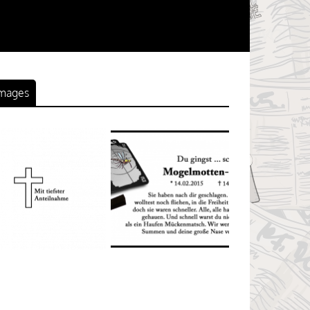
mages
ittenwolke