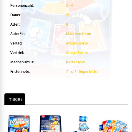
Personenzahl:
2 - 4
Dauer:
15
Alter:
8
Autor*in:
Maureen Hiron
Verlag:
Amigo Spiele
Vertrieb:
Amigo Spiele
Mechanismus:
Kartenspiel
Frittennote:
7 - s
,
7 - Superfritte
Images