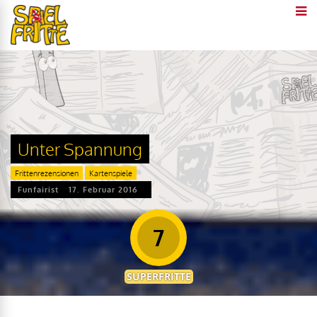
Unter Spannung
Frittenrezensionen
Kartenspiele
Funfairist
17. Februar 2016
7
SUPERFRITTE