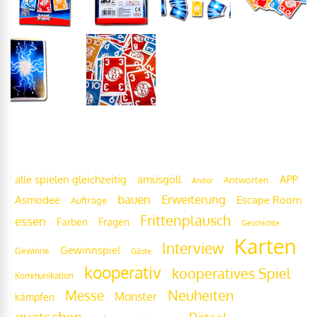
Frittenwolke
alle spielen gleichzeitig
amüsgöll
APP
Antworten
Andor
bauen
Erweiterung
Escape Room
Asmodee
Aufträge
Frittenplausch
essen
Fragen
Farben
Geschichte
Karten
Interview
Gewinnspiel
Gewinne
Gäste
kooperativ
kooperatives Spiel
Kommunikation
Messe
Neuheiten
Monster
kämpfen