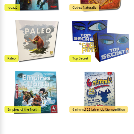
Iquazú
Codex Naturalis
Paleo
Top Secret
Empires of the North
6 nimmt! 25 Jahre Jubiläumsedition