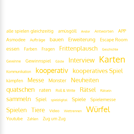
Frittenwolke
alle spielen gleichzeitig
amüsgöll
APP
Antworten
Andor
bauen
Erweiterung
Escape Room
Asmodee
Aufträge
Frittenplausch
essen
Fragen
Farben
Geschichte
Karten
Interview
Gewinnspiel
Gewinne
Gäste
kooperativ
kooperatives Spiel
Kommunikation
Messe
Neuheiten
Monster
kämpfen
quatschen
Rätsel
raten
Roll & Write
Rätseln
sammeln
Spiel
Spiele
Spielemesse
spieldigital
Würfel
Tiere
Spielen
Video
Wettrennen
Youtube
Zug um Zug
Zahlen