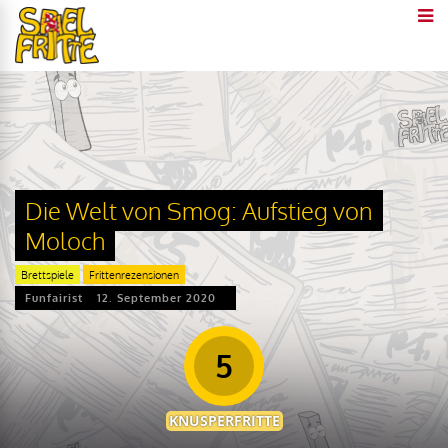
Die Welt von Smog: Aufstieg von
Moloch
Brettspiele
Frittenrezensionen
Funfairist
12. September 2020
5
KNUSPERFRITTE