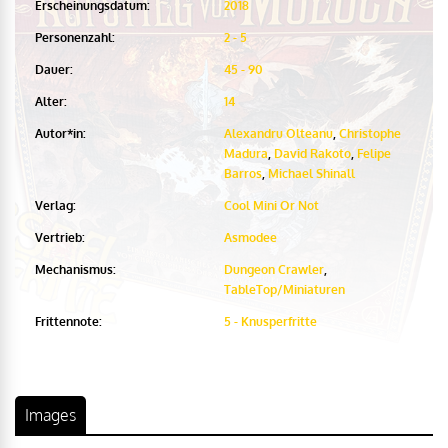
Erscheinungsdatum:
2018
Personenzahl:
2 - 5
Dauer:
45 - 90
Alter:
14
Autor*in:
Alexandru Olteanu
,
Christophe
Madura
,
David Rakoto
,
Felipe
Barros
,
Michael Shinall
Verlag:
Cool Mini Or Not
Vertrieb:
Asmodee
Mechanismus:
Dungeon Crawler
,
TableTop/Miniaturen
Frittennote:
5 - Knusperfritte
Images