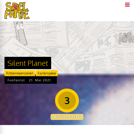
Silent Planet
Frittenrezensionen
Kartenspiele
Funfairist
21. Mai 2021
3
LASCHE FRITTE