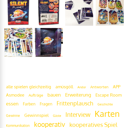
Frittenwolke
alle spielen gleichzeitig
amüsgöll
APP
Antworten
Andor
bauen
Erweiterung
Escape Room
Asmodee
Aufträge
Frittenplausch
essen
Fragen
Farben
Geschichte
Karten
Interview
Gewinnspiel
Gewinne
Gäste
kooperativ
kooperatives Spiel
Kommunikation