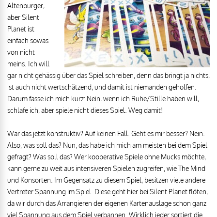
Altenburger,
aber Silent
Planet ist
einfach sowas
von nicht
meins. Ich will
gar nicht gehässig über das Spiel schreiben, denn das bringt ja nichts,
ist auch nicht wertschätzend, und damit ist niemanden geholfen.
Darum fasse ich mich kurz: Nein, wenn ich Ruhe/Stille haben will,
schlafe ich, aber spiele nicht dieses Spiel. Weg damit!
War das jetzt konstruktiv? Auf keinen Fall. Geht es mir besser? Nein.
Also, was soll das? Nun, das habe ich mich am meisten bei dem Spiel
gefragt? Was soll das? Wer kooperative Spiele ohne Mucks möchte,
kann gerne zu weit aus intensiveren Spielen zugreifen, wie The Mind
und Konsorten. Im Gegensatz zu diesem Spiel, besitzen viele andere
Vertreter Spannung im Spiel. Diese geht hier bei Silent Planet flöten,
da wir durch das Arrangieren der eigenen Kartenauslage schon ganz
viel Spannung aus dem Spiel verbannen. Wirklich jeder sortiert die