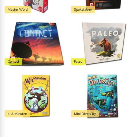
Master Word
Spukstaben
Contact
Paleo
4 ½ Minuten
Mini DiverCity